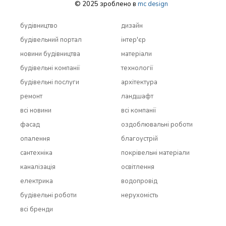
© 2025 зроблено в
mc design
будівництво
дизайн
будівельний портал
інтер'єр
новини будівництва
матеріали
будівельні компанії
технології
будівельні послуги
архітектура
ремонт
ландшафт
всi новини
всi компанії
фасад
оздоблювальні роботи
опалення
благоустрій
сантехніка
покрівельні матеріали
каналізація
освітлення
електрика
водопровід
будівельні роботи
нерухомість
всi бренди