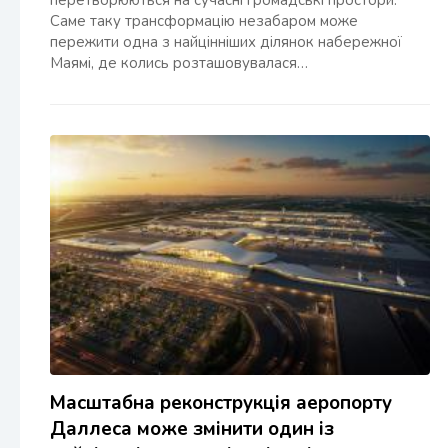
перетворюються на сучасні громадські простори.
Саме таку трансформацію незабаром може
пережити одна з найцінніших ділянок набережної
Маямі, де колись розташовувалася…
Масштабна реконструкція аеропорту
Даллеса може змінити один із