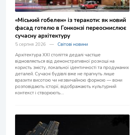
«Міський гобелен» із теракоти: як новий
фасад готелю в Гонконзі переосмислює
сучасну архітектуру
5 серпня 2026 —
Світові новини
Архітектура XXI століття дедалі частіше
відмовляється від демонстративної розкоші на
користь змісту, локальної ідентичності та продуманих
деталей. Сучасні будівлі вже не прагнуть лише
вразити висотою чи незвичайною формою — вони
розповідають історії, відображають культурний
контекст і створюють…