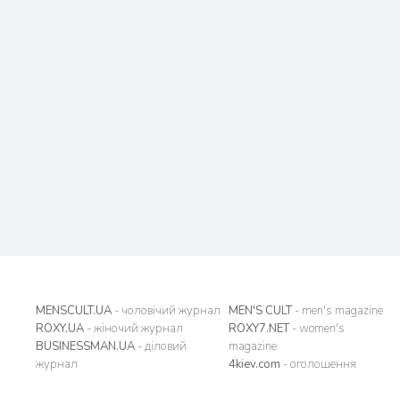
MENSCULT.UA
- чоловічий журнал
MEN'S CULT
- men's magazine
ROXY.UA
- жіночий журнал
ROXY7.NET
- women's
BUSINESSMAN.UA
- діловий
magazine
журнал
4kiev.com
- оголошення