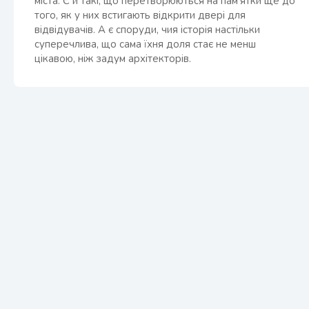
міста. Є й такі, що перетворюються на пам'ятки ще до
того, як у них встигають відкрити двері для
відвідувачів. А є споруди, чия історія настільки
суперечлива, що сама їхня доля стає не менш
цікавою, ніж задум архітекторів.