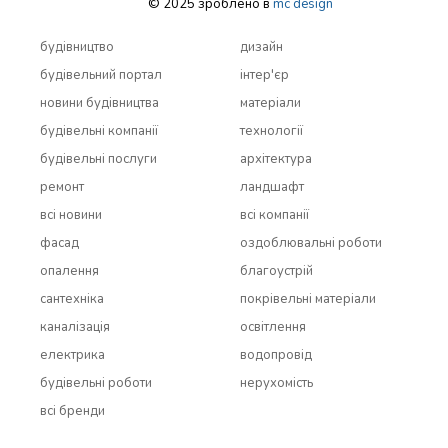
© 2025 зроблено в
mc design
будівництво
дизайн
будівельний портал
інтер'єр
новини будівництва
матеріали
будівельні компанії
технології
будівельні послуги
архітектура
ремонт
ландшафт
всi новини
всi компанії
фасад
оздоблювальні роботи
опалення
благоустрій
сантехніка
покрівельні матеріали
каналізація
освітлення
електрика
водопровід
будівельні роботи
нерухомість
всi бренди