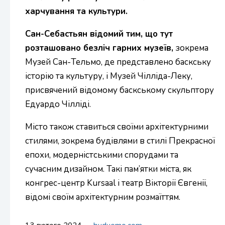
харчування та культури.
Сан-Себастьян відомий тим, що тут
розташовано безліч гарних музеїв,
зокрема
Музей Сан-Тельмо, де представлено баскську
історію та культуру, і Музей Чілліда-Леку,
присвячений відомому баскському скульптору
Едуардо Чілліді.
Місто також ставиться своїми архітектурними
стилями, зокрема будівлями в стилі Прекрасної
епохи, модерністськими спорудами та
сучасним дизайном. Такі пам’ятки міста, як
конгрес-центр Kursaal і театр Вікторії Євгенії,
відомі своїм архітектурним розмаїттям.