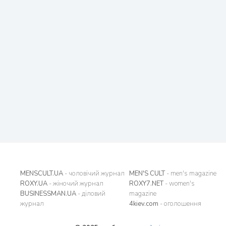
MENSCULT.UA
- чоловічий журнал
MEN'S CULT
- men's magazine
ROXY.UA
- жіночий журнал
ROXY7.NET
- women's
BUSINESSMAN.UA
- діловий
magazine
журнал
4kiev.com
- оголошення