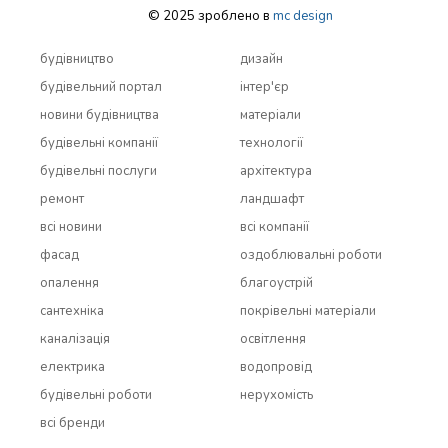
© 2025 зроблено в
mc design
будівництво
дизайн
будівельний портал
інтер'єр
новини будівництва
матеріали
будівельні компанії
технології
будівельні послуги
архітектура
ремонт
ландшафт
всi новини
всi компанії
фасад
оздоблювальні роботи
опалення
благоустрій
сантехніка
покрівельні матеріали
каналізація
освітлення
електрика
водопровід
будівельні роботи
нерухомість
всi бренди