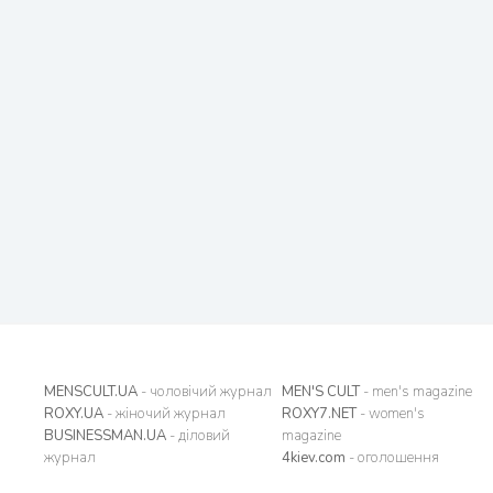
MENSCULT.UA
- чоловічий журнал
MEN'S CULT
- men's magazine
ROXY.UA
- жіночий журнал
ROXY7.NET
- women's
BUSINESSMAN.UA
- діловий
magazine
журнал
4kiev.com
- оголошення