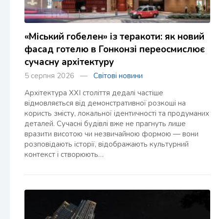
«Міський гобелен» із теракоти: як новий
фасад готелю в Гонконзі переосмислює
сучасну архітектуру
5 серпня 2026 —
Світові новини
Архітектура XXI століття дедалі частіше
відмовляється від демонстративної розкоші на
користь змісту, локальної ідентичності та продуманих
деталей. Сучасні будівлі вже не прагнуть лише
вразити висотою чи незвичайною формою — вони
розповідають історії, відображають культурний
контекст і створюють…