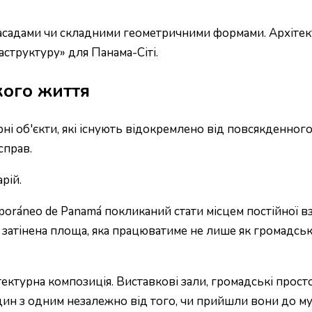
фасадами чи складними геометричними формами. Архіте
аструктуру» для Панама-Сіті.
кого життя
ні об'єкти, які існують відокремлено від повсякденног
справ.
рій.
ráneo de Panamá покликаний стати місцем постійної вза
атінена площа, яка працюватиме не лише як громадський
ітектурна композиція. Виставкові зали, громадські про
н з одним незалежно від того, чи прийшли вони до му