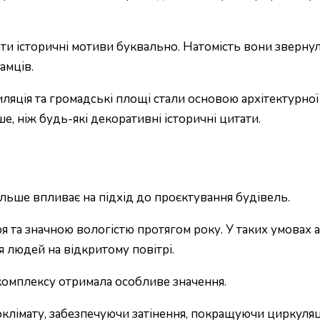
и історичні мотиви буквально. Натомість вони звернули 
амців.
тиляція та громадські площі стали основою архітектурно
е, ніж будь-які декоративні історичні цитати.
більше впливає на підхід до проєктування будівель.
 та значною вологістю протягом року. У таких умовах а
 людей на відкритому повітрі.
омплексу отримала особливе значення.
клімату, забезпечуючи затінення, покращуючи циркуля