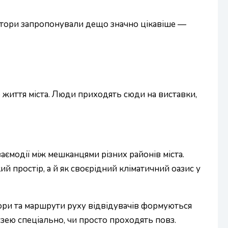
ктори запропонували дещо значно цікавіше —
о життя міста. Люди приходять сюди на виставки,
ємодії між мешканцями різних районів міста.
 простір, а й як своєрідний кліматичний оазис у
стори та маршрути руху відвідувачів формуються
зею спеціально, чи просто проходять повз.