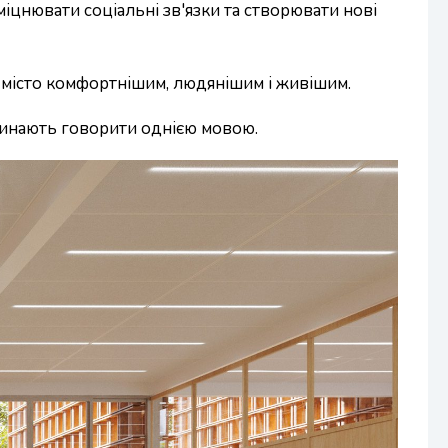
іцнювати соціальні зв'язки та створювати нові
ть місто комфортнішим, людянішим і живішим.
очинають говорити однією мовою.