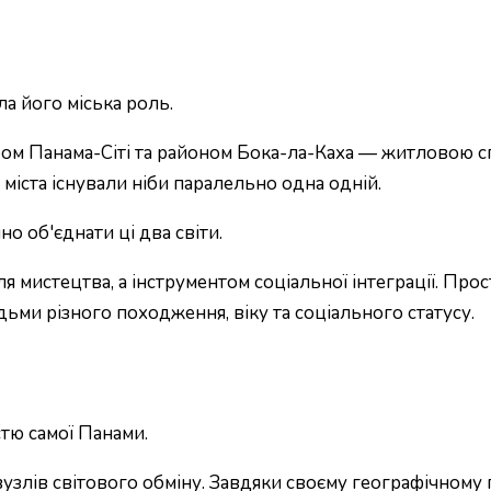
а його міська роль.
ом Панама-Сіті та районом Бока-ла-Каха — житловою сп
 міста існували ніби паралельно одна одній.
 об'єднати ці два світи.
я мистецтва, а інструментом соціальної інтеграції. Пр
дьми різного походження, віку та соціального статусу.
тю самої Панами.
 вузлів світового обміну. Завдяки своєму географічном