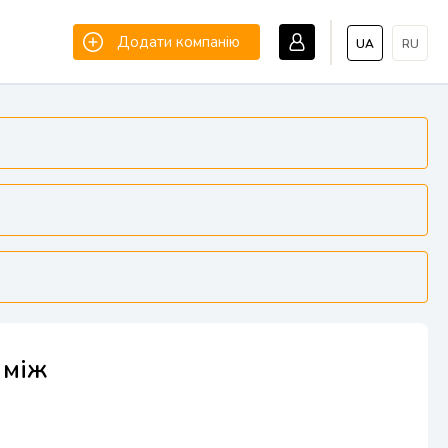
Додати компанію
UA
RU
 між