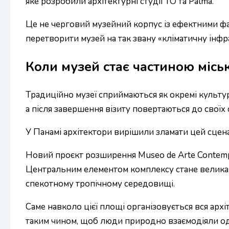
яке розробили архітектурні студії TO та Palma.
Це не черговий музейний корпус із ефектними 
перетворити музей на так звану «кліматичну інфр
Коли музей стає частиною місь
Традиційно музеї сприймаються як окремі культур
а після завершення візиту повертаються до своїх 
У Панамі архітектори вирішили зламати цей сцена
Новий проєкт розширення Museo de Arte Contempo
Центральним елементом комплексу стане велика з
спекотному тропічному середовищі.
Саме навколо цієї площі організовується вся арх
таким чином, щоб люди природно взаємодіяли оди