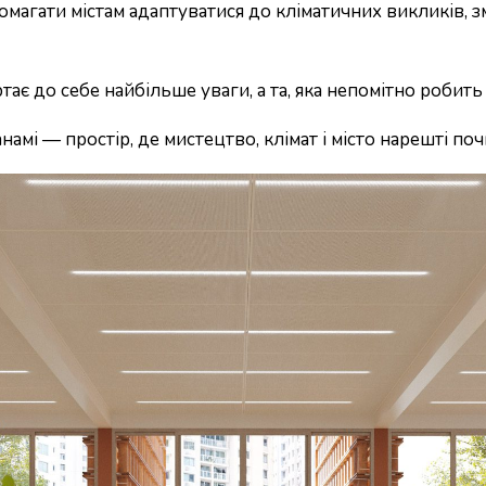
агати містам адаптуватися до кліматичних викликів, зм
ртає до себе найбільше уваги, а та, яка непомітно роби
намі — простір, де мистецтво, клімат і місто нарешті п