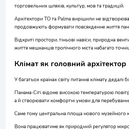
торговельних шляхів, культур, мов та традицій.
Архітектори TO та Palma вирішили не відтворюват
продовжують формувати повсякденне життя пан
Відкриті простори, тіньові навіси, природна вен
життя мешканців тропічного міста набагато точніш
Клімат як головний архітектор
У багатьох країнах світу питання клімату дедалі 
Панама-Сіті відоме високою температурою повітря
а й створювати комфортні умови для перебування
Саме тому центральна площа нового музейного к
Вона працюватиме як природний регулятор мікро