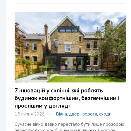
7 інновацій у склінні, які роблять
будинок комфортнішим, безпечнішим і
простішим у догляді
15 липня 2026 —
Вікна, двері, ворота, сходи
Сучасне вікно давно перестало бути лише прозорою
перегородкою між будинком і вулицею. Сьогодні