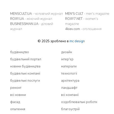
MENSCULT.UA
- чоловічий журнал
MEN'S CULT
- men's magazine
ROXY.UA
- жіночий журнал
ROXY7.NET
- women's
BUSINESSMAN.UA
- діловий
magazine
журнал
4kiev.com
- оголошення
© 2025 зроблено в
mc design
будівництво
дизайн
будівельний портал
інтер'єр
новини будівництва
матеріали
будівельні компанії
технології
будівельні послуги
архітектура
ремонт
ландшафт
всi новини
всi компанії
фасад
оздоблювальні роботи
опалення
благоустрій