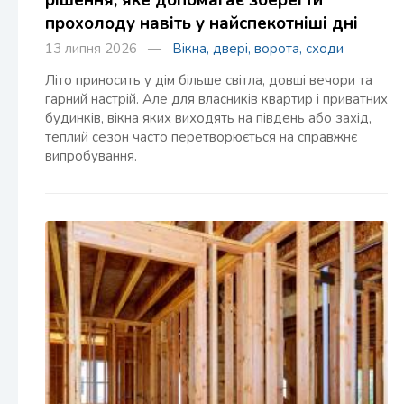
рішення, яке допомагає зберегти
прохолоду навіть у найспекотніші дні
13 липня 2026 —
Вікна, двері, ворота, сходи
Літо приносить у дім більше світла, довші вечори та
гарний настрій. Але для власників квартир і приватних
будинків, вікна яких виходять на південь або захід,
теплий сезон часто перетворюється на справжнє
випробування.