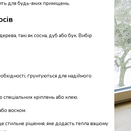
ить для будь-яких приміщень.
осів
ева, такі як сосна, дуб або бук. Вибір
еобхідності, ґрунтуються для надійного
ю спеціальних кріплень або клею.
або воском.
це стильне рішення, яке додасть тепла вашому