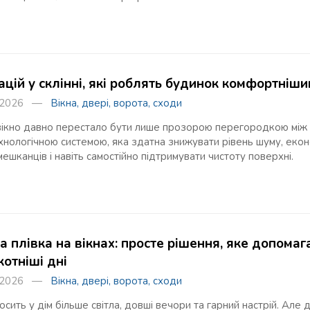
ацій у склінні, які роблять будинок комфортніши
я 2026 —
Вікна, двері, ворота, сходи
вікно давно перестало бути лише прозорою перегородкою між б
нологічною системою, яка здатна знижувати рівень шуму, екон
ешканців і навіть самостійно підтримувати чистоту поверхні.
 плівка на вікнах: просте рішення, яке допомаг
отніші дні
я 2026 —
Вікна, двері, ворота, сходи
осить у дім більше світла, довші вечори та гарний настрій. Але 