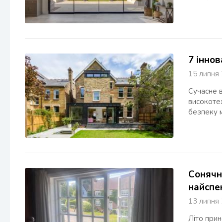
7 іннов
15 липн
Сучасне 
високотех
безпеку м
Сонячна
найспек
13 липн
Літо прин