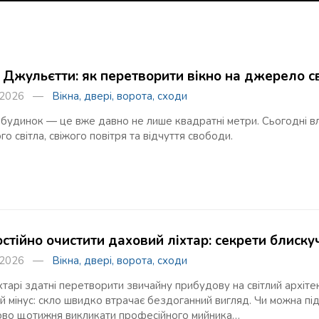
 Джульєтти: як перетворити вікно на джерело св
я 2026 —
Вікна, двері, ворота, сходи
будинок — це вже давно не лише квадратні метри. Сьогодні вл
о світла, свіжого повітря та відчуття свободи.
стійно очистити даховий ліхтар: секрети блискуч
я 2026 —
Вікна, двері, ворота, сходи
хтарі здатні перетворити звичайну прибудову на світлий архітек
 мінус: скло швидко втрачає бездоганний вигляд. Чи можна під
ово щотижня викликати професійного мийника…