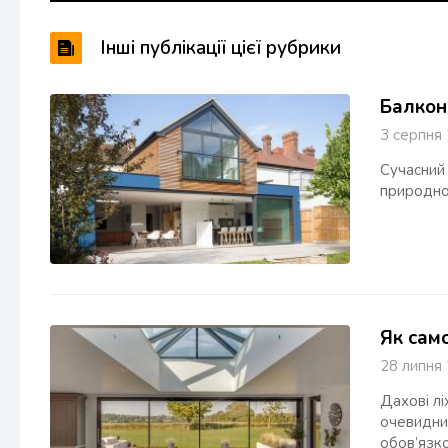
Інші публікації цієї рубрики
Балкон
3 серпн
Сучасний 
природног
Як само
28 липн
Дахові лі
очевидний
обов’язк