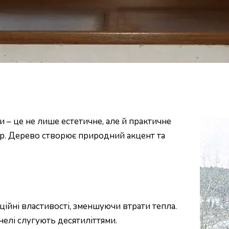
 – це не лише естетичне, але й практичне
’єр. Дерево створює природний акцент та
ійні властивості, зменшуючи втрати тепла.
елі слугують десятиліттями.