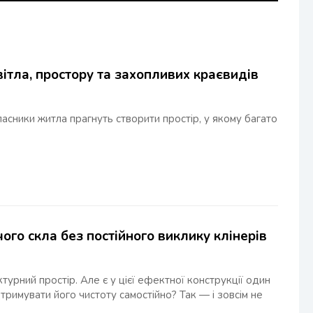
ітла, простору та захопливих краєвидів
асники житла прагнуть створити простір, у якому багато
ого скла без постійного виклику клінерів
турний простір. Але є у цієї ефектної конструкції один
тримувати його чистоту самостійно? Так — і зовсім не