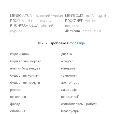
MENSCULT.UA
- чоловічий журнал
MEN'S CULT
- men's magazine
ROXY.UA
- жіночий журнал
ROXY7.NET
- women's
BUSINESSMAN.UA
- діловий
magazine
журнал
4kiev.com
- оголошення
© 2025 зроблено в
mc design
будівництво
дизайн
будівельний портал
інтер'єр
новини будівництва
матеріали
будівельні компанії
технології
будівельні послуги
архітектура
ремонт
ландшафт
всi новини
всi компанії
фасад
оздоблювальні роботи
опалення
благоустрій