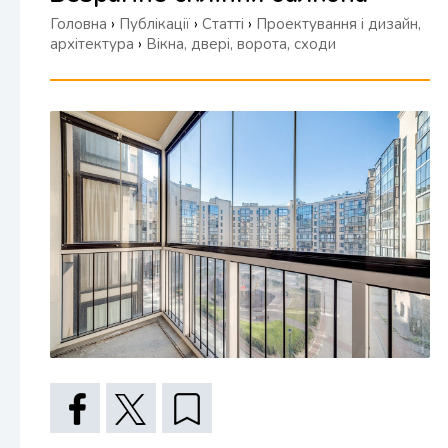
Головна
›
Публікації
›
Статті
›
Проектування і дизайн,
архітектура
›
Вікна, двері, ворота, сходи