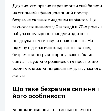
Для тих, хто прагне перетворити свій балкон
на стильний і функціональний простір,
безрамне скління є чудовим варіантом. Ця
технологія виникла у Фінляндії в 70-х роках і
набула популярності завдяки здатності
поєднувати естетику та практичність. На
відміну від класичних варіантів скління,
безрамні конструкції пропускають більше
світла і візуально розширюють простір, що
робить їх ідеальним рішенням для сучасного
житла.
Що таке безрамне скління і
його особливості
Безрамне скління
– це тип панорамного