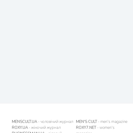
MENSCULT.UA
- чоловічий журнал
MEN'S CULT
- men's magazine
ROXY.UA
- жіночий журнал
ROXY7.NET
- women's