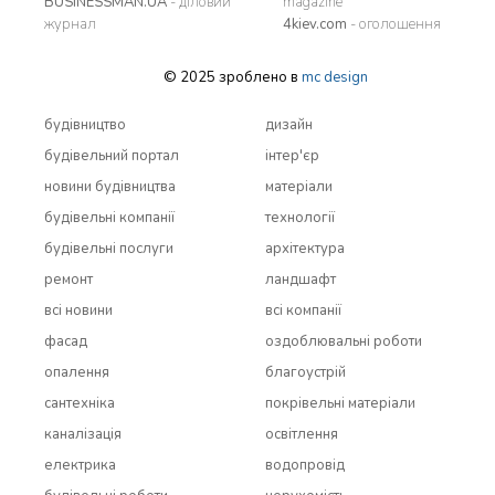
BUSINESSMAN.UA
- діловий
magazine
журнал
4kiev.com
- оголошення
© 2025 зроблено в
mc design
будівництво
дизайн
будівельний портал
інтер'єр
новини будівництва
матеріали
будівельні компанії
технології
будівельні послуги
архітектура
ремонт
ландшафт
всi новини
всi компанії
фасад
оздоблювальні роботи
опалення
благоустрій
сантехніка
покрівельні матеріали
каналізація
освітлення
електрика
водопровід