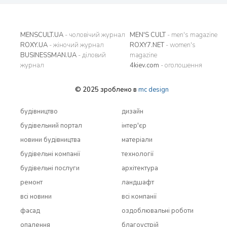
MENSCULT.UA
- чоловічий журнал
MEN'S CULT
- men's magazine
ROXY.UA
- жіночий журнал
ROXY7.NET
- women's
BUSINESSMAN.UA
- діловий
magazine
журнал
4kiev.com
- оголошення
© 2025 зроблено в
mc design
будівництво
дизайн
будівельний портал
інтер'єр
новини будівництва
матеріали
будівельні компанії
технології
будівельні послуги
архітектура
ремонт
ландшафт
всi новини
всi компанії
фасад
оздоблювальні роботи
опалення
благоустрій