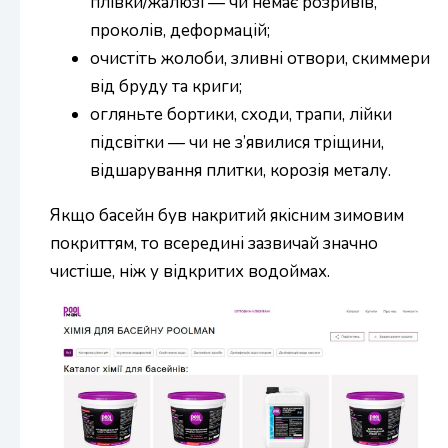
плівки/жалюзі — чи немає розривів,
проколів, деформацій;
очистіть жолоби, зливні отвори, скиммери
від бруду та криги;
огляньте бортики, сходи, трапи, лійки
підсвітки — чи не з’явилися тріщини,
відшарування плитки, корозія металу.
Якщо басейн був накритий якісним зимовим
покриттям, то всередині зазвичай значно
чистіше, ніж у відкритих водоймах.