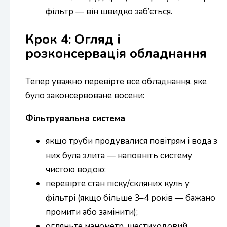
фільтр — він швидко заб’ється.
Крок 4: Огляд і
розконсервація обладнання
Тепер уважно перевірте все обладнання, яке
було законсервоване восени:
Фільтрувальна система
якщо труби продувалися повітрям і вода з
них була злита — наповніть систему
чистою водою;
перевірте стан піску/скляних куль у
фільтрі (якщо більше 3–4 років — бажано
промити або замінити);
огляньте манометр, шестиходовий