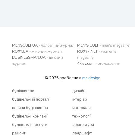
MENSCULT.UA
- чоловічий журнал
MEN'S CULT
- men's magazine
ROXY.UA
- жіночий журнал
ROXY7.NET
- women's
BUSINESSMAN.UA
- діловий
magazine
журнал
4kiev.com
- оголошення
© 2025 зроблено в
mc design
будівництво
дизайн
будівельний портал
інтер'єр
новини будівництва
матеріали
будівельні компанії
технології
будівельні послуги
архітектура
ремонт
ландшафт