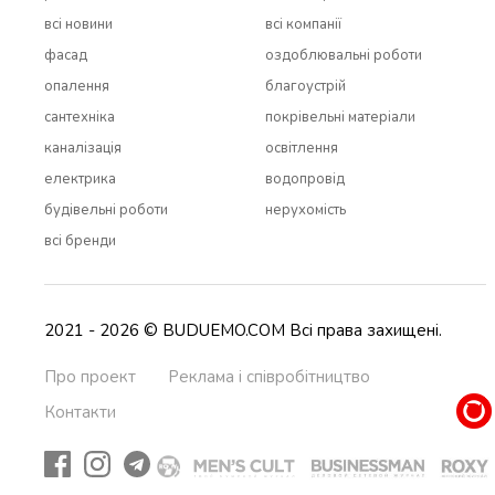
всi новини
всi компанії
фасад
оздоблювальні роботи
опалення
благоустрій
сантехніка
покрівельні матеріали
каналізація
освітлення
електрика
водопровід
будівельні роботи
нерухомість
всi бренди
2021 - 2026 © BUDUEMO.COM Всі права захищені.
Про проект
Реклама і співробітництво
Контакти