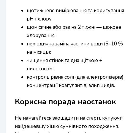
щотижневе вимірювання та коригування
pH і хлору;
щомісячне або раз на 2 тижні — шокове
хлорування;
періодична заміна частини води (5–10 %
на місяць);
чищення стінок та дна щіткою +
пилососом;
контроль рівня солі (для електролізерів),
концентрації коагулянтів, альгіцидів.
Корисна порада наостанок
Не намагайтеся заощадити на старті, купуючи
найдешевшу хімію сумнівного походження.