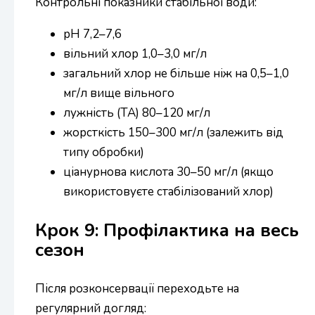
Контрольні показники стабільної води:
pH 7,2–7,6
вільний хлор 1,0–3,0 мг/л
загальний хлор не більше ніж на 0,5–1,0
мг/л вище вільного
лужність (ТА) 80–120 мг/л
жорсткість 150–300 мг/л (залежить від
типу обробки)
ціанурнова кислота 30–50 мг/л (якщо
використовуєте стабілізований хлор)
Крок 9: Профілактика на весь
сезон
Після розконсервації переходьте на
регулярний догляд: