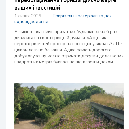
переобладнання горища дійсно варте
ваших інвестицій
1 липня 2026 —
Покрівельні матеріали та дах,
водовідведення
Більшість власників приватних будинків хоча б раз
дивилися на своє горище й думали: «А що, як
перетворити цей простір на повноцінну кімнату?» Це
цілком логічне бажання. Адже замість дорогого
добудовування можна отримати десятки додаткових
квадратних метрів буквально під власним дахом.