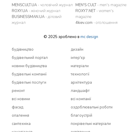
MENSCULT.UA
- чоловічий журнал
MEN'S CULT
- men's magazine
ROXY.UA
- жіночий журнал
ROXY7.NET
- women's
BUSINESSMAN.UA
- діловий
magazine
журнал
4kiev.com
- оголошення
© 2025 зроблено в
mc design
будівництво
дизайн
будівельний портал
інтер'єр
новини будівництва
матеріали
будівельні компанії
технології
будівельні послуги
архітектура
ремонт
ландшафт
всi новини
всi компанії
фасад
оздоблювальні роботи
опалення
благоустрій
сантехніка
покрівельні матеріали