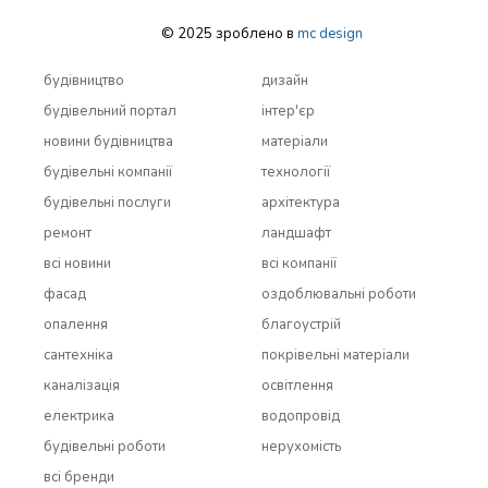
© 2025 зроблено в
mc design
будівництво
дизайн
будівельний портал
інтер'єр
новини будівництва
матеріали
будівельні компанії
технології
будівельні послуги
архітектура
ремонт
ландшафт
всi новини
всi компанії
фасад
оздоблювальні роботи
опалення
благоустрій
сантехніка
покрівельні матеріали
каналізація
освітлення
електрика
водопровід
будівельні роботи
нерухомість
всi бренди