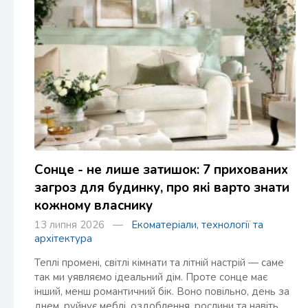
Сонце - не лише затишок: 7 прихованих
загроз для будинку, про які варто знати
кожному власнику
13 липня 2026 —
Екоматеріали, технології та
архітектура
Теплі промені, світлі кімнати та літній настрій — саме
так ми уявляємо ідеальний дім. Проте сонце має
інший, менш романтичний бік. Воно повільно, день за
днем, руйнує меблі, оздоблення, рослини та навіть