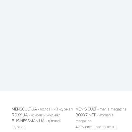
MENSCULT.UA
- чоловічий журнал
MEN'S CULT
- men's magazine
ROXY.UA
- жіночий журнал
ROXY7.NET
- women's
BUSINESSMAN.UA
- діловий
magazine
журнал
4kiev.com
- оголошення