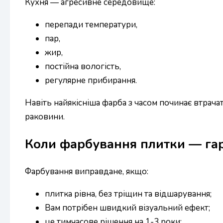
Кухня — агресивне середовище:
перепади температури,
пар,
жир,
постійна вологість,
регулярне прибирання.
Навіть найякісніша фарба з часом починає втрача
раковини.
Коли фарбування плитки — гар
Фарбування виправдане, якщо:
плитка рівна, без тріщин та відшарування;
Вам потрібен швидкий візуальний ефект;
це тимчасове рішення на 1-3 роки;