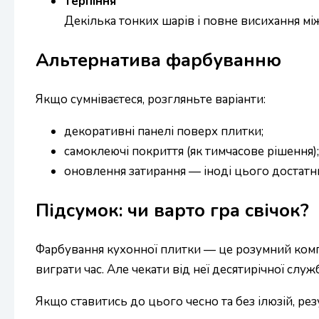
Терпіння
Декілька тонких шарів і повне висихання мі
Альтернатива фарбуванню
Якщо сумніваєтеся, розгляньте варіанти:
декоративні панелі поверх плитки;
самоклеючі покриття (як тимчасове рішення);
оновлення затирання — іноді цього достатн
Підсумок: чи варто гра свічок?
Фарбування кухонної плитки — це розумний компро
виграти час. Але чекати від неї десятирічної слу
Якщо ставитись до цього чесно та без ілюзій, ре