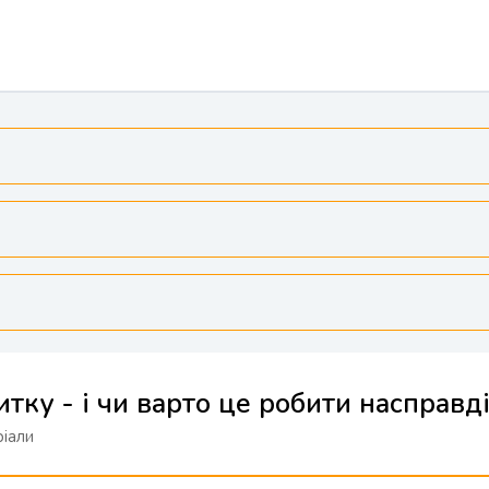
ку - і чи варто це робити насправд
іали