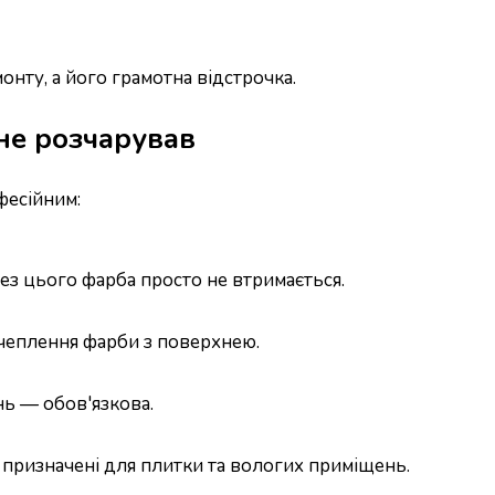
онту, а його грамотна відстрочка.
 не розчарував
фесійним:
ез цього фарба просто не втримається.
чеплення фарби з поверхнею.
ь — обов'язкова.
 призначені для плитки та вологих приміщень.