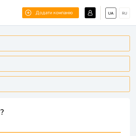
Додати компанію
UA
RU
і?