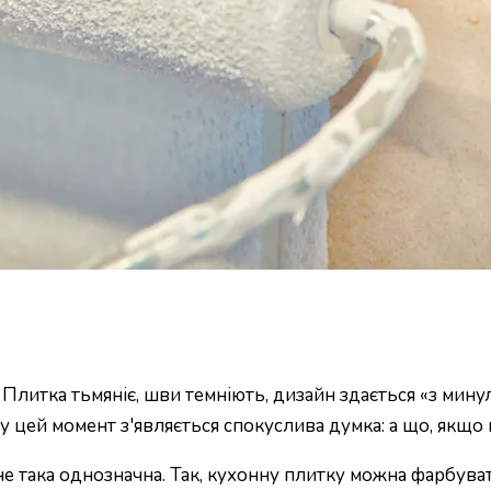
 Плитка тьмяніє, шви темніють, дизайн здається «з минул
ь у цей момент з'являється спокуслива думка: а що, якщ
не така однозначна. Так, кухонну плитку можна фарбува