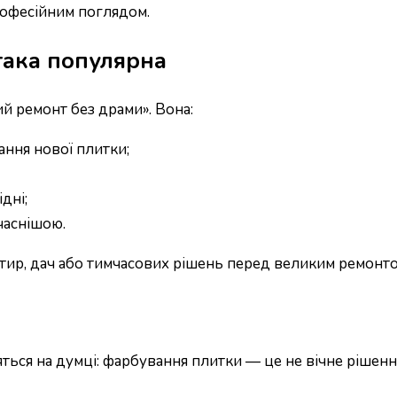
рофесійним поглядом.
така популярна
й ремонт без драми». Вона:
ння нової плитки;
дні;
часнішою.
тир, дач або тимчасових рішень перед великим ремонто
яться на думці: фарбування плитки — це не вічне рішенн