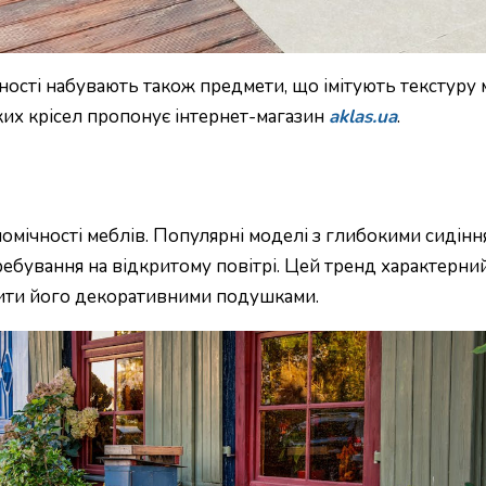
рності набувають також предмети, що імітують текстуру
аких крісел пропонує інтернет-магазин
aklas.ua
.
омічності меблів. Популярні моделі з глибокими сидін
ребування на відкритому повітрі. Цей тренд характерний
нити його декоративними подушками.