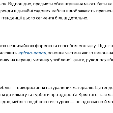
ок. Відповідно, предмети облаштування мають бути не 
тренди в дизайні садових меблів відображають прагненн
і тенденції цього сегмента більш детально.
воєю незвичайною формою та способом монтажу. Підвісні 
 належить
крісло-кокон
, основна частина якого виконана
инку на веранді, читання улюбленої книги, рукоділля аб
меблів — використання натуральних матеріалів. Ця тенд
я до клімату та турботи про здоров’я. Крім того, такі м
но, меблі з подібною текстурою — це одночасно й модни