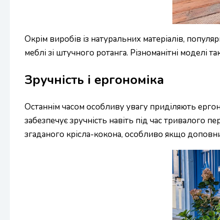
Окрім виробів із натуральних матеріалів, популя
меблі зі штучного ротанга. Різноманітні моделі т
Зручність і ергономіка
Останнім часом особливу увагу приділяють ергон
забезпечує зручність навіть під час тривалого пе
згаданого крісла-кокона, особливо якщо допов