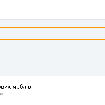
ових меблів
єр