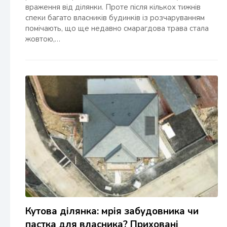
враження від ділянки. Проте після кількох тижнів
спеки багато власників будинків із розчаруванням
помічають, що ще недавно смарагдова трава стала
жовтою,…
Кутова ділянка: мрія забудовника чи
пастка для власника? Приховані