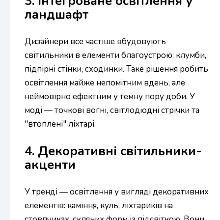
3. Інтегроване освітлення у
ландшафт
Дизайнери все частіше вбудовують
світильники в елементи благоустрою: клумби,
підпірні стінки, сходинки. Таке рішення робить
освітлення майже непомітним вдень, але
неймовірно ефектним у темну пору доби. У
моді — точкові вогні, світлодіодні стрічки та
"втоплені" ліхтарі.
4. Декоративні світильники-
акценти
У тренді — освітлення у вигляді декоративних
елементів: каміння, куль, ліхтариків на
стовпчиках, скляних форм із підсвіткою. Вони