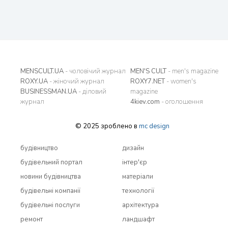
MENSCULT.UA
- чоловічий журнал
MEN'S CULT
- men's magazine
ROXY.UA
- жіночий журнал
ROXY7.NET
- women's
BUSINESSMAN.UA
- діловий
magazine
журнал
4kiev.com
- оголошення
© 2025 зроблено в
mc design
будівництво
дизайн
будівельний портал
інтер'єр
новини будівництва
матеріали
будівельні компанії
технології
будівельні послуги
архітектура
ремонт
ландшафт