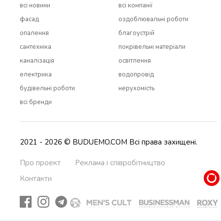
всi новини
всi компанії
фасад
оздоблювальні роботи
опалення
благоустрій
сантехніка
покрівельні матеріали
каналізація
освітлення
електрика
водопровід
будівельні роботи
нерухомість
всi бренди
2021 - 2026 © BUDUEMO.COM Всі права захищені.
Про проект
Реклама і співробітництво
Контакти