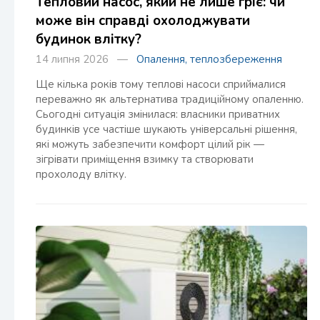
Тепловий насос, який не лише гріє: чи
може він справді охолоджувати
будинок влітку?
14 липня 2026 —
Опалення, теплозбереження
Ще кілька років тому теплові насоси сприймалися
переважно як альтернатива традиційному опаленню.
Сьогодні ситуація змінилася: власники приватних
будинків усе частіше шукають універсальні рішення,
які можуть забезпечити комфорт цілий рік —
зігрівати приміщення взимку та створювати
прохолоду влітку.