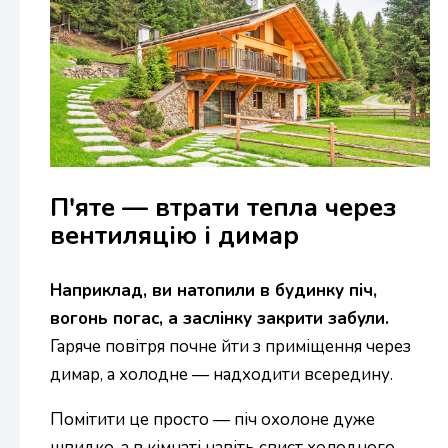
П'яте — втрати тепла через
вентиляцію і димар
Наприклад, ви натопили в будинку піч,
вогонь погас, а заслінку закрити забули.
Гаряче повітря почне йти з приміщення через
димар, а холодне — надходити всередину.
Помітити це просто — піч охолоне дуже
швидко, а в кімнаті навіть свист холодного