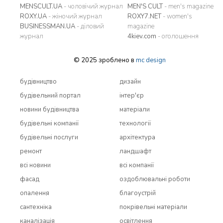
MENSCULT.UA
- чоловічий журнал
MEN'S CULT
- men's magazine
ROXY.UA
- жіночий журнал
ROXY7.NET
- women's
BUSINESSMAN.UA
- діловий
magazine
журнал
4kiev.com
- оголошення
© 2025 зроблено в
mc design
будівництво
дизайн
будівельний портал
інтер'єр
новини будівництва
матеріали
будівельні компанії
технології
будівельні послуги
архітектура
ремонт
ландшафт
всi новини
всi компанії
фасад
оздоблювальні роботи
опалення
благоустрій
сантехніка
покрівельні матеріали
каналізація
освітлення