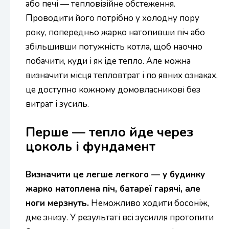
або печі — тепловізійне обстеження.
Проводити його потрібно у холодну пору
року, попередньо жарко натопивши піч або
збільшивши потужність котла, щоб наочно
побачити, куди і як іде тепло. Але можна
визначити місця тепловтрат і по явних ознаках,
це доступно кожному домовласникові без
витрат і зусиль.
Перше — тепло йде через
цоколь і фундамент
Визначити це легше легкого — у будинку
жарко натоплена піч, батареї гарячі, але
ноги мерзнуть.
Неможливо ходити босоніж,
дме знизу. У результаті всі зусилля протопити