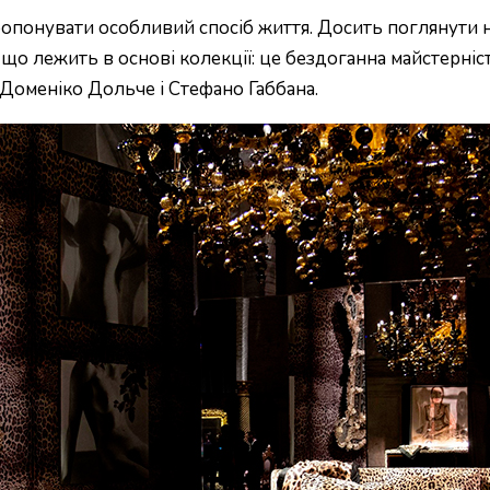
ропонувати особливий спосіб життя. Досить поглянути н
що лежить в основі колекції: це бездоганна майстерніст
ь Доменіко Дольче і Стефано Габбана.