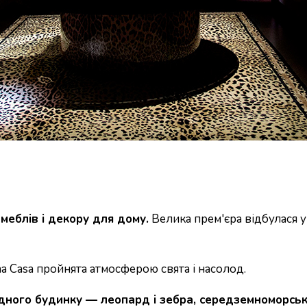
еблів і декору для дому.
Велика прем'єра відбулася у В
a Casa пройнята атмосферою свята і насолод.
одного будинку — леопард і зебра, середземноморськ