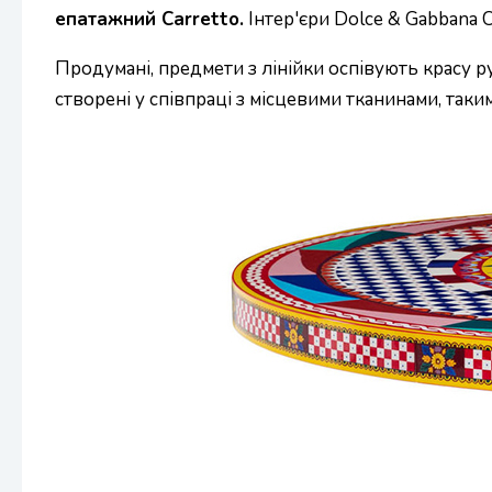
епатажний Carretto.
Інтер'єри Dolce & Gabbana C
Продумані, предмети з лінійки оспівують красу ру
створені у співпраці з місцевими тканинами, такими я