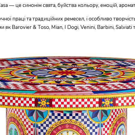
asa — це синонім свята, буйства кольору, емоцій, аромат
чної праці та традиційних ремесел, і особливо творчіст
к Barovier & Toso, Mian, I Dogi, Venini, Barbini, Salviati 