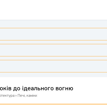
років до ідеального вогню
хітектура
›
Печі, каміни