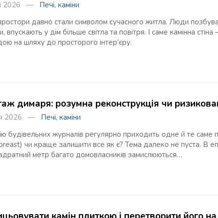
ня 2026 —
Печі, каміни
 простори давно стали символом сучасного житла. Люди позбува
и, впускають у дім більше світла та повітря. І саме камінна сті
ою на шляху до просторого інтер’єру.
аж димаря: розумна реконструкція чи ризикова
ня 2026 —
Печі, каміни
ю будівельних журналів регулярно приходить одне й те саме п
breast) чи краще залишити все як є? Тема далеко не пуста. В еп
адратний метр багато домовласників замислюються…
ицьовувати камін плиткою і перетворити його на