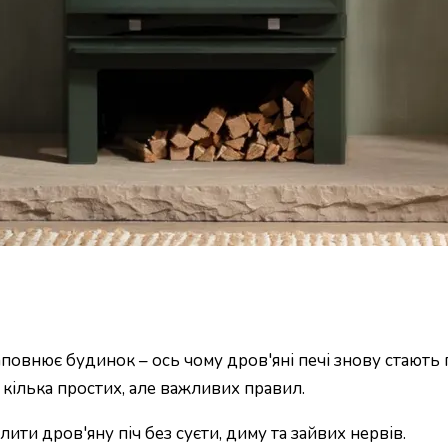
 наповнює будинок – ось чому дров'яні печі знову стают
 кілька простих, але важливих правил.
алити дров'яну піч без суєти, диму та зайвих нервів.