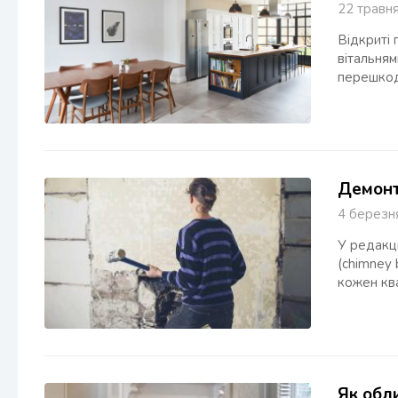
22 трав
Відкриті
вітальням
перешкод
Демонт
4 берез
У редакці
(chimney 
кожен кв
Як обл