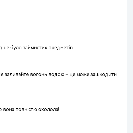
д не було займистих предметів.
. Не заливайте вогонь водою – це може зашкодити
о вона повністю охолола!