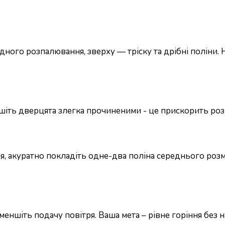
ного розпалювання, зверху — тріску та дрібні поліни. Н
лишіть дверцята злегка прочиненими - це прискорить роз
лля, акуратно покладіть одне-два поліна середнього роз
зменшіть подачу повітря. Ваша мета – рівне горіння без 