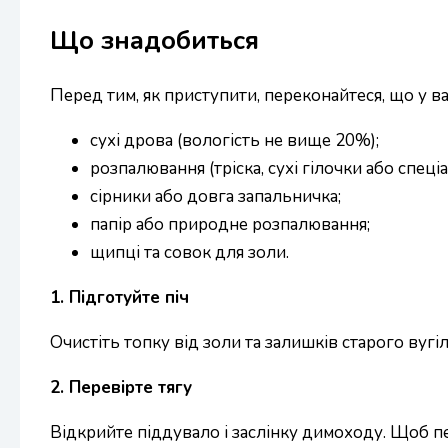
Що знадобиться
Перед тим, як приступити, переконайтеся, що у ва
сухі дрова (вологість не вище 20%);
розпалювання (тріска, сухі гілочки або спеці
сірники або довга запальничка;
папір або природне розпалювання;
щипці та совок для золи.
1. Підготуйте піч
Очистіть топку від золи та залишків старого вугі
2. Перевірте тягу
Відкрийте піддувало і заслінку димоходу. Щоб пе