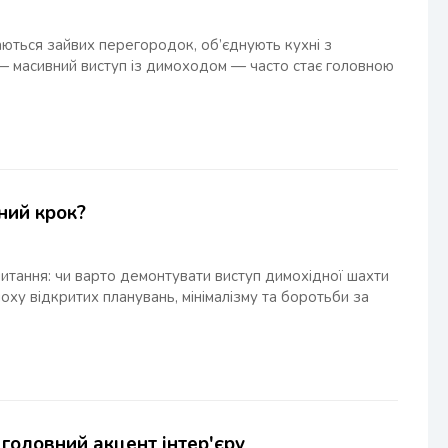
ються зайвих перегородок, об’єднують кухні з
на — масивний виступ із димоходом — часто стає головною
ний крок?
итання: чи варто демонтувати виступ димохідної шахти
оху відкритих планувань, мінімалізму та боротьби за
 головний акцент інтер'єру