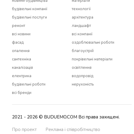
новини будівництва
матеріали
будівельні компанії
технології
будівельні послуги
архітектура
ремонт
ландшафт
всi новини
всi компанії
фасад
оздоблювальні роботи
опалення
благоустрій
сантехніка
покрівельні матеріали
каналізація
освітлення
електрика
водопровід
будівельні роботи
нерухомість
всi бренди
2021 - 2026 © BUDUEMO.COM Всі права захищені.
Про проект
Реклама і співробітництво