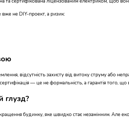
ена та сертифікована ліцензованим електриком, щоб во
вже не DIY-проект, а ризик:
вою
млення, відсутність захисту від витоку струму або неп
ертифікація — це не формальність, а гарантія того, що 
й глузд?
кращення будинку, яке швидко стає незамінним. Але ек