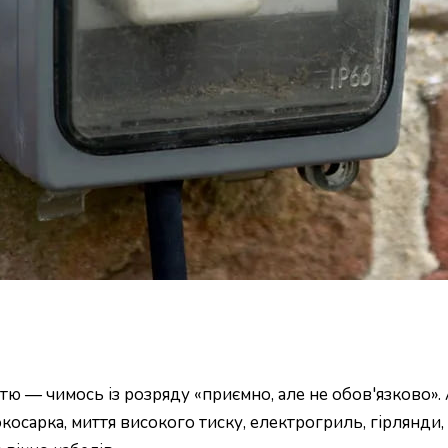
ю — чимось із розряду «приємно, але не обов'язково». А
окосарка, миття високого тиску, електрогриль, гірлянди