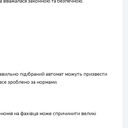
на вважалася законною та безпечною.
равильно підібраний автомат можуть призвести
все зроблено за нормами.
ономія на фахівця може спричинити великі