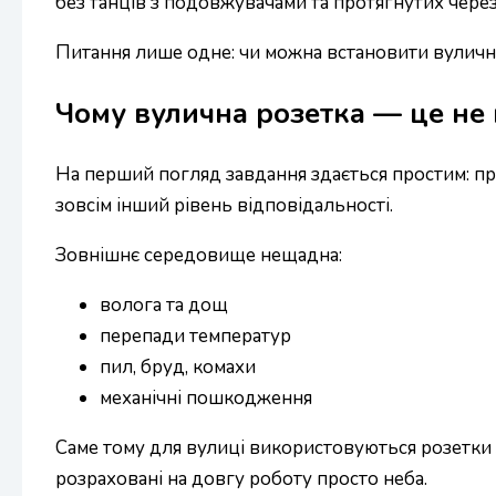
без танців з подовжувачами та протягнутих через 
Питання лише одне: чи можна встановити вуличну
Чому вулична розетка — це не 
На перший погляд завдання здається простим: пр
зовсім інший рівень відповідальності.
Зовнішнє середовище нещадна:
волога та дощ
перепади температур
пил, бруд, комахи
механічні пошкодження
Саме тому для вулиці використовуються розетки з
розраховані на довгу роботу просто неба.