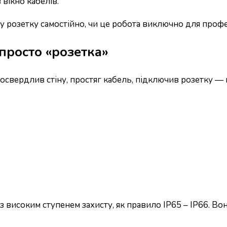
вікно кабелів.
 розетку самостійно, чи це робота виключно для профе
просто «розетка»
освердлив стіну, простяг кабель, підключив розетку — 
 високим ступенем захисту, як правило IP65 – IP66. Во