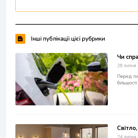
Інші публікації цієї рубрики
Чи спр
28 липн
Перед тим
більшості
Світло,
24 липн