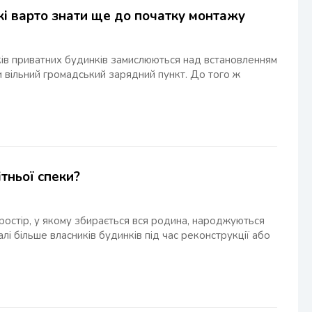
кі варто знати ще до початку монтажу
ків приватних будинків замислюються над встановленням
и вільний громадський зарядний пункт. До того ж
ітньої спеки?
ростір, у якому збирається вся родина, народжуються
і більше власників будинків під час реконструкції або