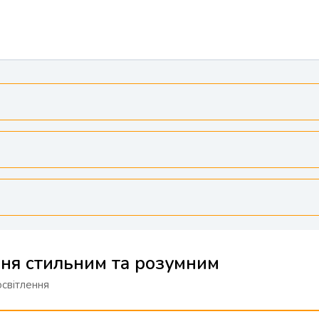
ння стильним та розумним
освітлення