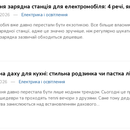
я зарядна станція для електромобіля: 4 речі, я
я 2026 —
Електрика і освітлення
обілі вже давно перестали бути екзотикою. Все більше власни
арядної станції, адже це значно зручніше, ніж регулярно шукат
зарядка зазвичай обходиться дешевше.
на даху для кухні: стильна родзинка чи пастка л
 2026 —
Електрика і освітлення
хня давно перестала бути лише модним трендом. Сьогодні це п
 шедеври та проходять теплі вечори з друзями. Саме тому дедал
тва замислюються над встановленням дахового…