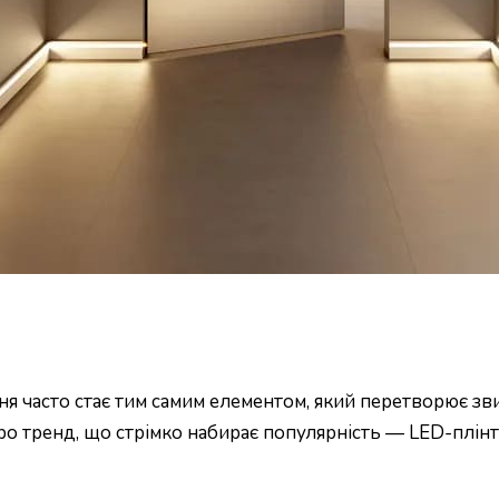
ня часто стає тим самим елементом, який перетворює зв
 тренд, що стрімко набирає популярність — LED-плінтус