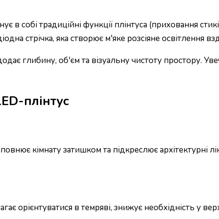
є в собі традиційні функції плінтуса (приховання стикі
одна стрічка, яка створює м'яке розсіяне освітлення взд
 додає глибину, об'єм та візуальну чистоту простору. Ув
LED-плінтус
повнює кімнату затишком та підкреслює архітектурні лін
агає орієнтуватися в темряві, знижує необхідність у ве