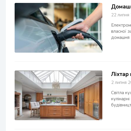
Домашн
22 липн
Електром
власної з
домашня 
Ліхтар 
2 липня
Світла ку
кулінарні
будівниц