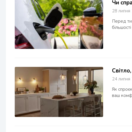
Чи спр
28 липн
Перед тим
більшості
Світло,
24 липн
Як спроєк
ваш ком