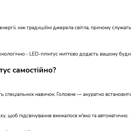
нергії, ніж традиційні джерела світла, причому служать
ехнологічно - LED-плінтус миттєво додасть вашому буди
ус самостійно?
ть спеціальних навичок. Головне — акуратно встановит
у, щоб підсвічування вмикалося м'яко та автоматично.