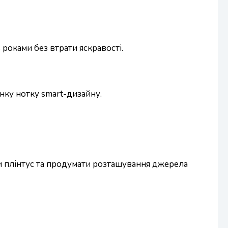
 роками без втрати яскравості.
нку нотку smart-дизайну.
и плінтус та продумати розташування джерела