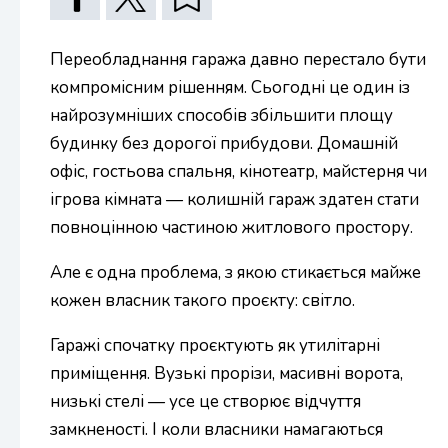
Переобладнання гаража давно перестало бути
компромісним рішенням. Сьогодні це один із
найрозумніших способів збільшити площу
будинку без дорогої прибудови. Домашній
офіс, гостьова спальня, кінотеатр, майстерня чи
ігрова кімната — колишній гараж здатен стати
повноцінною частиною житлового простору.
Але є одна проблема, з якою стикається майже
кожен власник такого проєкту: світло.
Гаражі спочатку проєктують як утилітарні
приміщення. Вузькі прорізи, масивні ворота,
низькі стелі — усе це створює відчуття
замкненості. І коли власники намагаються