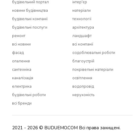
будівельний портал
інтер'єр
новини будівництва
матеріали
будівельні компанії
технології
будівельні послуги
архітектура
ремонт
ландшафт
всi новини
всi компанії
фасад
оздоблювальні роботи
опалення
благоустрій
сантехніка
покрівельні матеріали
каналізація
освітлення
електрика
водопровід
будівельні роботи
нерухомість
всi бренди
2021 - 2026 © BUDUEMO.COM Всі права захищені.