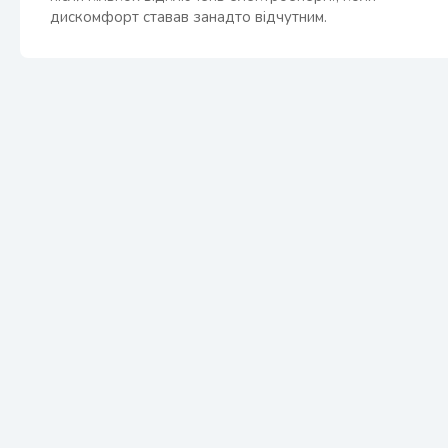
дискомфорт ставав занадто відчутним.