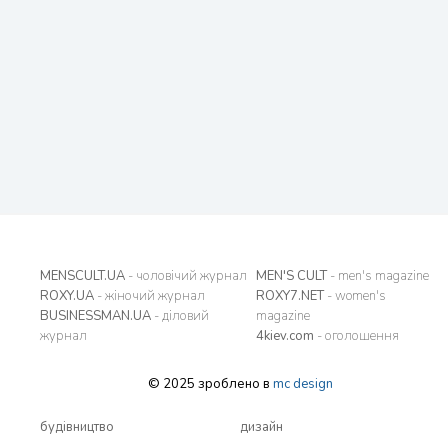
MENSCULT.UA
- чоловічий журнал
MEN'S CULT
- men's magazine
ROXY.UA
- жіночий журнал
ROXY7.NET
- women's
BUSINESSMAN.UA
- діловий
magazine
журнал
4kiev.com
- оголошення
© 2025 зроблено в
mc design
будівництво
дизайн