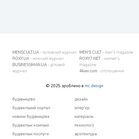
MENSCULT.UA
- чоловічий журнал
MEN'S CULT
- men's magazine
ROXY.UA
- жіночий журнал
ROXY7.NET
- women's
BUSINESSMAN.UA
- діловий
magazine
журнал
4kiev.com
- оголошення
© 2025 зроблено в
mc design
будівництво
дизайн
будівельний портал
інтер'єр
новини будівництва
матеріали
будівельні компанії
технології
будівельні послуги
архітектура