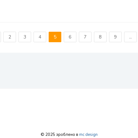
2
3
4
5
6
7
8
9
...
© 2025 зроблено в
mc design