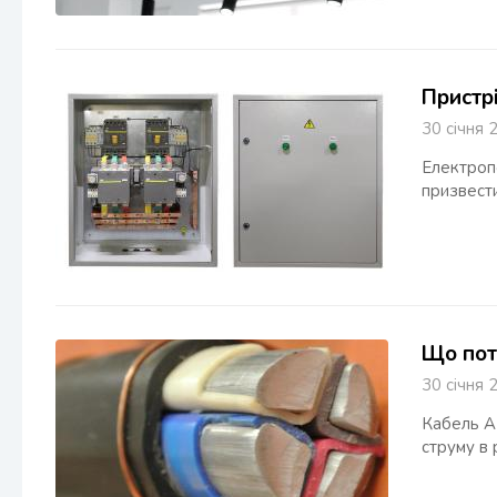
Пристр
30 січн
Електроп
призвести
Що пот
30 січн
Кабель А
струму в 