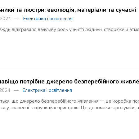
ники та люстри: еволюція, матеріали та сучасні 
я 2024 —
Електрика і освітлення
вжди відігравало важливу роль у житті людини, створюючи атм
 навіщо потрібне джерело безперебійного живл
я 2024 —
Електрика і освітлення
ється, що джерело безперебійного живлення 一 це коробка поряд
ся у значенні та функціях пристрою. Це допоможе зрозуміти, ч