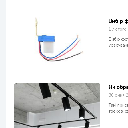
Вибір 
1 лютог
Вибір фот
урахуванн
Як обр
30 січн
Такі прис
трекові с