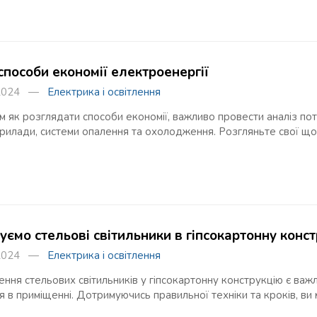
способи економії електроенергії
я 2024 —
Електрика і освітлення
 як розглядати способи економії, важливо провести аналіз пото
илади, системи опалення та охолодження. Розгляньте свої щод
уємо стельові світильники в гіпсокартонну конс
я 2024 —
Електрика і освітлення
ння стельових світильників у гіпсокартонну конструкцію є важ
я в приміщенні. Дотримуючись правильної техніки та кроків, в