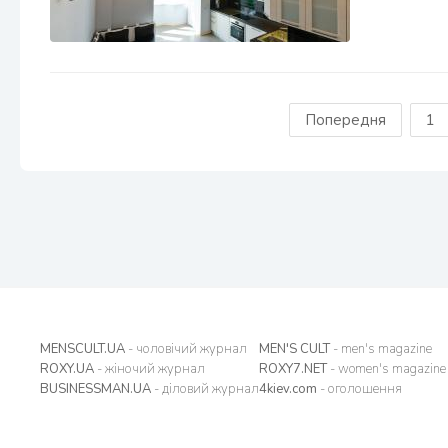
Попередня
1
MENSCULT.UA
- чоловічий журнал
MEN'S CULT
- men's magazine
ROXY.UA
- жіночий журнал
ROXY7.NET
- women's magazine
BUSINESSMAN.UA
- діловий журнал
4kiev.com
- оголошення