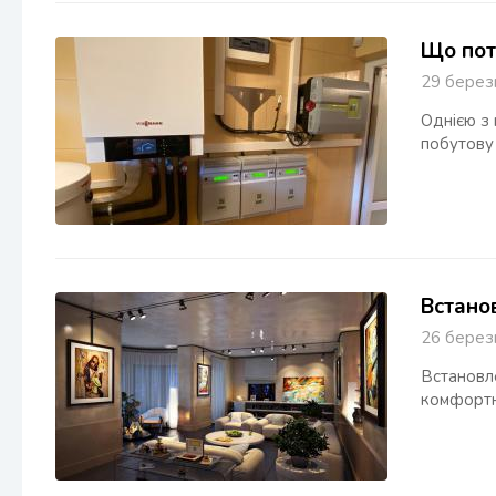
Що потр
29 бере
Однією з
побутову 
Встано
26 бере
Встановл
комфортни