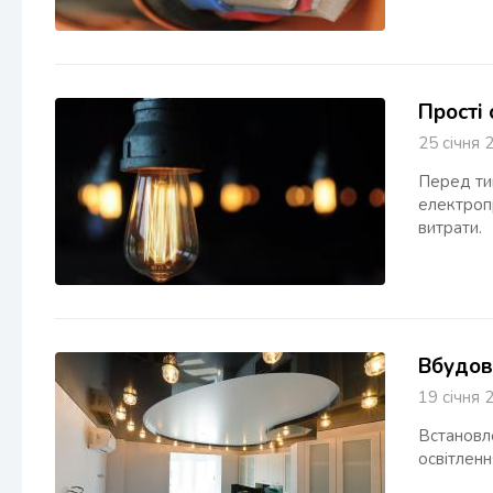
Прості 
25 січн
Перед тим
електропр
витрати.
Вбудов
19 січн
Встановле
освітленн