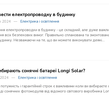
вести електропроводку в будинку
го 2024 —
Електрика і освітлення
ня електропроводки в будинку - це складний, але дуже важливи
ня всіх безпекових вимог. Правильно спланована та змонтова
будинку. Незважаючи на те, що ви можете виконувати деякі…
ибирають сонячні батареї Longi Solar?
о 2024 —
Електрика і освітлення
 потужність і гарантійний строк є важливими коли ви вибираєте 
ді сонячних фотомодулів від відомого світового виробника Lon