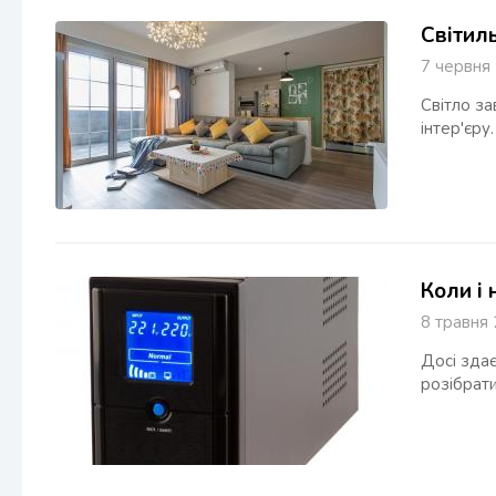
Світиль
7 червн
Світло за
інтер'єру.
Коли і
8 травн
Досі зда
розібрати