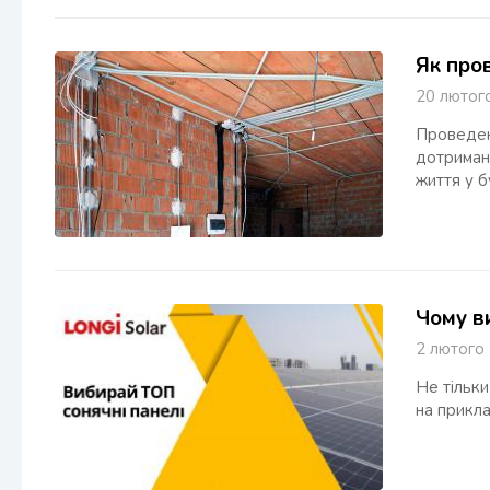
Як про
20 люто
Проведен
дотриман
життя у 
Чому в
2 лютог
Не тільки
на прикла