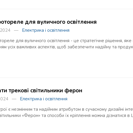
фотореле для вуличного освітлення
о 2024 —
Електрика і освітлення
ореле для вуличного освітлення - це стратегічне рішення, яке 
ям усіх важливих аспектів, щоб забезпечити надійну та продук
ати трекові світильники ферон
я 2024 —
Електрика і освітлення
трої є незмінним та надійним атрибутом в сучасному дизайні інт
вітильники «Ферон» та способи їх кріплення можна дізнатися в Li