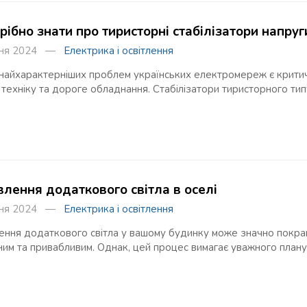
ібно знати про тиристорні стабілізатори напруг
зня 2024 —
Електрика і освітлення
 найхарактерніших проблем українських електромереж є критич
техніку та дороге обладнання. Стабілізатори тиристорного тип
влення додаткового світла в оселі
зня 2024 —
Електрика і освітлення
ення додаткового світла у вашому будинку може значно покращ
м та привабливим. Однак, цей процес вимагає уважного планув