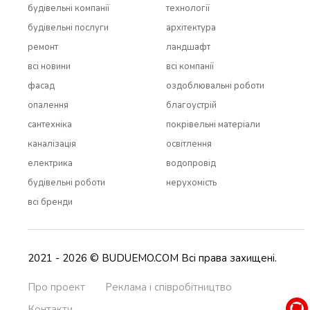
будівельні компанії
технології
будівельні послуги
архітектура
ремонт
ландшафт
всi новини
всi компанії
фасад
оздоблювальні роботи
опалення
благоустрій
сантехніка
покрівельні матеріали
каналізація
освітлення
електрика
водопровід
будівельні роботи
нерухомість
всi бренди
2021 - 2026 © BUDUEMO.COM Всі права захищені.
Про проект
Реклама і співробітництво
Контакти