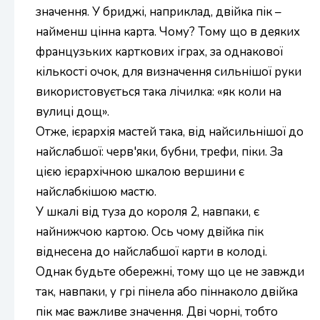
значення. У бриджі, наприклад, двійка пік –
найменш цінна карта. Чому? Тому що в деяких
французьких карткових іграх, за однакової
кількості очок, для визначення сильнішої руки
використовується така лічилка: «як коли на
вулиці дощ».
Отже, ієрархія мастей така, від найсильнішої до
найслабшої: черв'яки, бубни, трефи, піки. За
цією ієрархічною шкалою вершини є
найслабкішою мастю.
У шкалі від туза до короля 2, навпаки, є
найнижчою картою. Ось чому двійка пік
віднесена до найслабшої карти в колоді.
Однак будьте обережні, тому що це не завжди
так, навпаки, у грі пінела або піннаколо двійка
пік має важливе значення. Дві чорні, тобто