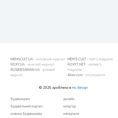
MENSCULT.UA
- чоловічий журнал
MEN'S CULT
- men's magazine
ROXY.UA
- жіночий журнал
ROXY7.NET
- women's
BUSINESSMAN.UA
- діловий
magazine
журнал
4kiev.com
- оголошення
© 2025 зроблено в
mc design
будівництво
дизайн
будівельний портал
інтер'єр
новини будівництва
матеріали