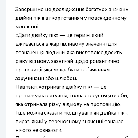
Завершимо це дослідження багатьох значень
двійки пік її використанням у повсякденному
мовленні.
«Дати двійку пік» — це термін, який
вживається в жартівливому значенні для
позначення людини, яка висловлює досить
різку відмову, зазвичай щодо романтичної
пропозиції, яка може бути побаченням,
заручинами або шлюбом.
Навпаки, «отримати двійку пік» — це
протилежна ситуація, і вона стосується особи,
яка отримала різку відмову на пропозицію.
І ще можна сказати «коштувати як двійка пік»,
вираз, який у переносному значенні означає
нічого не означати.