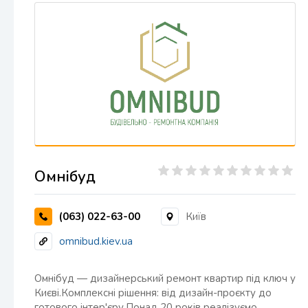
Омнібуд
(063) 022-63-00
Київ
omnibud.kiev.ua
Омнібуд — дизайнерський ремонт квартир під ключ у
Києві.Комплексні рішення: від дизайн-проєкту до
готового інтер'єру.Понад 20 років реалізуємо