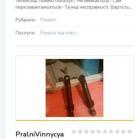
Телевізор тьмяно показує;- Не вмикається;- Сам
перезавантажується;- Та інші несправності. Вартість…
Рубрики:
Ремонт
Послуги:
Ремонт під ключ
PralniVinnycya