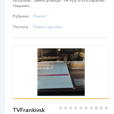
патрубків;- Заміна флянців;- Не крутиться барабан;-
Машинки…
Рубрики:
Ремонт
Послуги:
Ремонт під ключ
TVFrankivsk