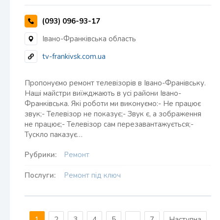
(093) 096-93-17
Івано-Франківська область
tv-frankivsk.com.ua
Пропонуємо ремонт телевізорів в Івано-Франівську.
Наші майстри виїжджають в усі райони Івано-
Франківська. Які роботи ми виконуємо:- Не працює
звук;- Телевізор не показує;- Звук є, а зображення
не працює;- Телевізор сам перезавантажується;-
Тускло паказує…
Рубрики:
Ремонт
Послуги:
Ремонт під ключ
1
2
3
4
5
...
7
Наступна