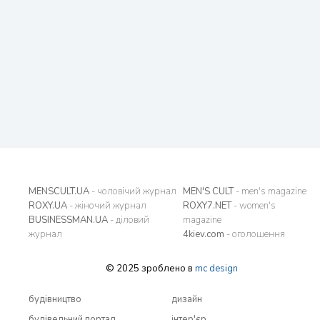
MENSCULT.UA
- чоловічий журнал
MEN'S CULT
- men's magazine
ROXY.UA
- жіночий журнал
ROXY7.NET
- women's
BUSINESSMAN.UA
- діловий
magazine
журнал
4kiev.com
- оголошення
© 2025 зроблено в
mc design
будівництво
дизайн
будівельний портал
інтер'єр