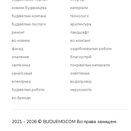
новини будівництва
матеріали
будівельні компанії
технології
будівельні послуги
архітектура
ремонт
ландшафт
всi новини
всi компанії
фасад
оздоблювальні роботи
опалення
благоустрій
сантехніка
покрівельні матеріали
каналізація
освітлення
електрика
водопровід
будівельні роботи
нерухомість
всi бренди
2021 - 2026 © BUDUEMO.COM Всі права захищені.