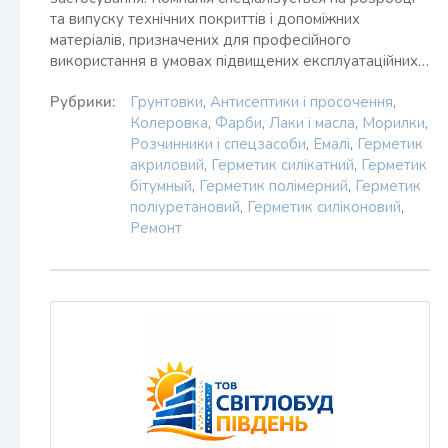
та випуску технічних покриттів і допоміжних
матеріалів, призначених для професійного
використання в умовах підвищених експлуатаційних…
Рубрики:
Грунтовки
,
Антисептики і просочення
,
Колеровка
,
Фарби
,
Лаки і масла
,
Морилки
,
Розчинники і спецзасоби
,
Емалі
,
Герметик
акриловий
,
Герметик силікатний
,
Герметик
бітумный
,
Герметик полімерний
,
Герметик
поліуретановий
,
Герметик силіконовий
,
Ремонт