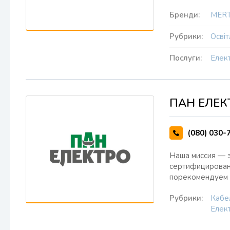
Бренди:
MER
Рубрики:
Осві
Послуги:
Елек
ПАН ЕЛЕК
(080) 030-
Наша миссия — э
сертифицированн
порекомендуем 
Рубрики:
Кабе
Елект