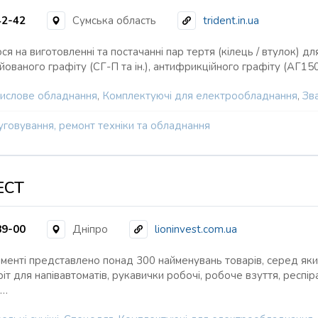
42-42
Сумська область
trident.in.ua
ся на виготовленні та постачанні пар тертя (кілець / втулок) 
ційованого графіту (СГ-П та ін.), антифрикційного графіту (АГ150
ислове обладнання
,
Комплектуючі для електрообладнання
,
Зв
говування, ремонт техніки та обладнання
ЕСТ
89-00
Дніпро
lioninvest.com.ua
менті представлено понад 300 найменувань товарів, серед яких
т для напівавтоматів, рукавички робочі, робоче взуття, респіра
і…