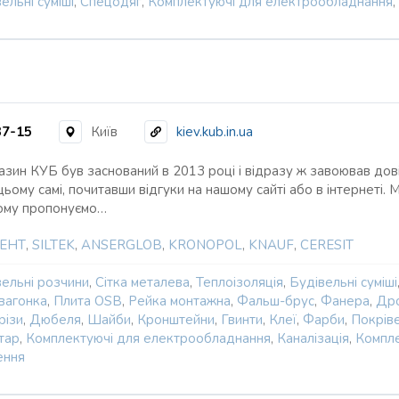
ельні суміші
,
Спецодяг
,
Комплектуючі для електрообладнання
,
37-15
Київ
kiev.kub.in.ua
азин КУБ був заснований в 2013 році і відразу ж завоював дов
цьому самі, почитавши відгуки на нашому сайті або в інтернеті
тому пропонуємо…
ЕНТ
,
SILTEK
,
ANSERGLOB
,
KRONOPOL
,
KNAUF
,
CERESIT
вельні розчини
,
Сітка металева
,
Теплоізоляція
,
Будівельні суміші
вагонка
,
Плита OSB
,
Рейка монтажна
,
Фальш-брус
,
Фанера
,
Дро
різи
,
Дюбеля
,
Шайби
,
Кронштейни
,
Гвинти
,
Клеї
,
Фарби
,
Покріве
тар
,
Комплектуючі для електрообладнання
,
Каналізація
,
Компле
ення