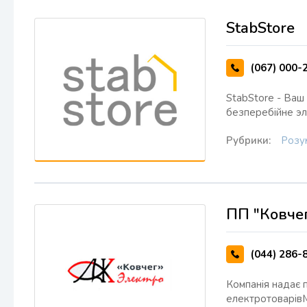
StabStore
(067) 000-
StabStore - Ваш 
безперебійне эл
Рубрики:
Розу
ПП "Ковче
(044) 286-
Компанія надає 
електротоварів