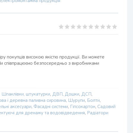
Електромонтажна продукція
іру покупців високою якістю продукції. Ви можете
. Ми співпрацюємо безпосередньо з виробниками
,
Шпаклівки, штукатурки
,
ДВП
,
Дошки
,
ДСП
,
ва і деревна паливна сировина
,
Шурупи
,
Болти
,
льні аксесуари
,
Фасадні системи
,
Гіпсокартон
,
Садовий
ктуючі для дренажу та водовідведення
,
Радіатори