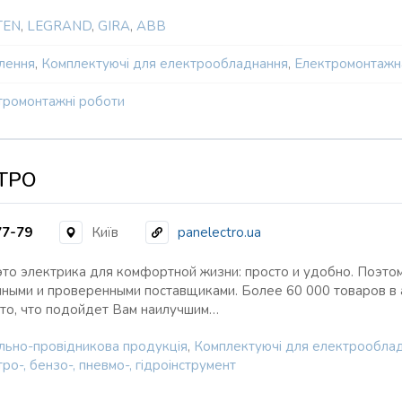
TEN
,
LEGRAND
,
GIRA
,
ABB
тлення
,
Комплектуючі для електрообладнання
,
Електромонтажн
тромонтажні роботи
ТРО
77-79
Київ
panelectro.ua
то электрика для комфортной жизни: просто и удобно. Поэто
ыми и проверенными поставщиками. Более 60 000 товаров в а
то, что подойдет Вам наилучшим…
льно-провідникова продукція
,
Комплектуючі для електрообла
ро-, бензо-, пневмо-, гідроінструмент