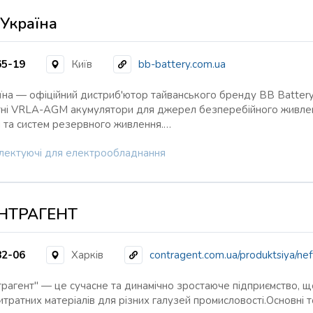
 Україна
65-19
Київ
bb-battery.com.ua
їна — офіційний дистриб'ютор тайванського бренду BB Battery 
ні VRLA-AGM акумулятори для джерел безперебійного живленн
 та систем резервного живлення.…
лектуючі для електрообладнання
НТРАГЕНТ
82-06
Харків
contragent.com.ua/produktsiya/ne
рагент" — це сучасне та динамічно зростаюче підприємство, що
тратних матеріалів для різних галузей промисловості.Основні т