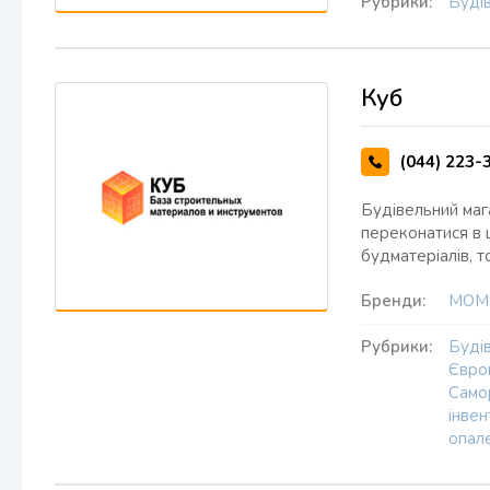
Рубрики:
Будів
Куб
(044) 223-
Будівельний маг
переконатися в 
будматеріалів, 
Бренди:
МОМ
Рубрики:
Буді
Євро
Само
інвен
опал