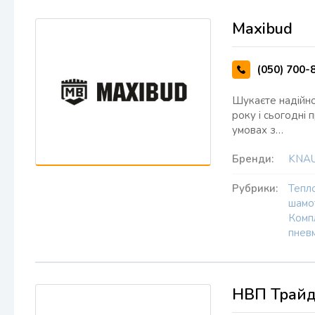
Maxibud
(050) 700-
Шукаєте надійног
року і сьогодні
умовах з…
Бренди:
KNA
Рубрики:
Тепло
шамо
Комп
пневм
НВП Трайд