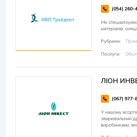
(054) 260-
Ми спеціалізуємо
матеріалів, силі
Рубрики:
Пром
Послуги:
Обслу
ЛІОН ИНВ
(067) 977-
У нашому асорти
зварювальний дрі
виробниками, як