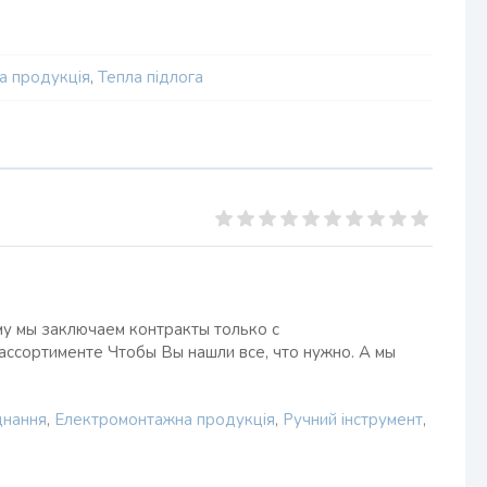
а продукція
,
Тепла підлога
му мы заключаем контракты только с
ссортименте Чтобы Вы нашли все, что нужно. А мы
днання
,
Електромонтажна продукція
,
Ручний інструмент
,