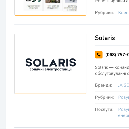
Реле: широкий 
Рубрики:
Комп
Solaris
(068) 757-
Solaris — команд
обслуговуванні с
Бренди:
JA S
Рубрики:
Розу
Послуги:
Розу
енер