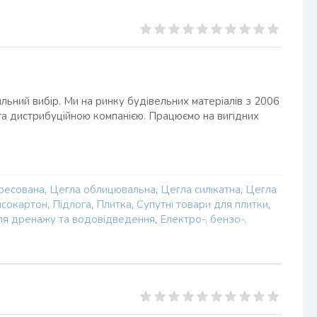
льний вибір. Ми на ринку будівельних матеріалів з 2006
 та дистрибуційною компанією. Працюємо на вигідних
пресована
,
Цегла облицювальна
,
Цегла силікатна
,
Цегла
псокартон
,
Підлога
,
Плитка
,
Супутні товари для плитки
,
ля дренажу та водовідведення
,
Електро-, бензо-,