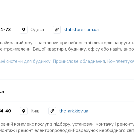
21-73
Одеса
stabstore.com.ua
найкращий друг і наставник при виборі стабілізаторів напруги 
ектроживленні Вашої квартири, будинку, офісу або навіть ви
мні системи для будинку
,
Промислове обладнання
,
Комплектуюч
г"
84-40
Київ
the-ark.kiev.ua
повний комплекс послуг з підбору, установки, монтажу і ремонт
Монтаж і ремонт електропроводкиРозрахунок необхідного св