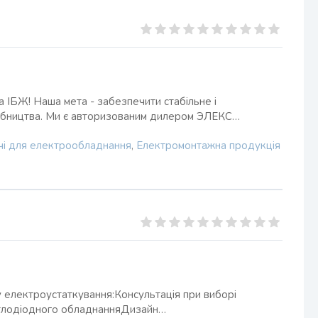
та ІБЖ! Наша мета - забезпечити стабільне і
робництва. Ми є авторизованим дилером ЭЛЕКС…
і для електрообладнання
,
Електромонтажна продукція
у електроустаткування:Консультація при виборі
ітлодіодного обладнанняДизайн…