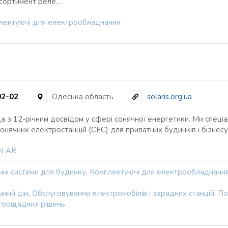
асортимент реле…
лектуючі для електрообладнання
02-02
Одеська область
solaris.org.ua
а з 12-річним досвідом у сфері сонячної енергетики. Ми спеціал
онячних електростанцій (СЕС) для приватних будинків і бізнес
OLAR
мні системи для будинку
,
Комплектуючі для електрообладнанн
мний дім
,
Обслуговування електромобілів і зарядних станцій
,
По
гоощадних рішень