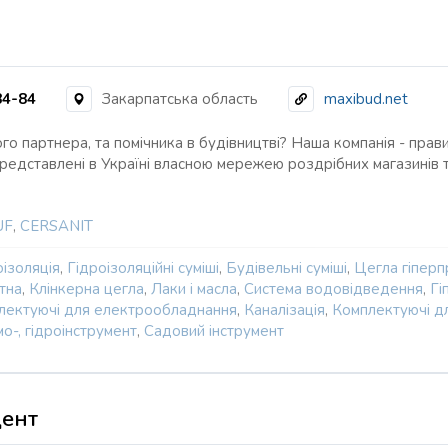
84-84
Закарпатська область
maxibud.net
о партнера, та помічника в будівництві? Наша компанія - прави
 представлені в Україні власною мережею роздрібних магазинів
UF
,
CERSANIT
ізоляція
,
Гідроізоляційні суміші
,
Будівельні суміші
,
Цегла гіпер
тна
,
Клінкерна цегла
,
Лаки і масла
,
Система водовідведення
,
Гі
лектуючі для електрообладнання
,
Каналізація
,
Комплектуючі д
о-, гідроінструмент
,
Садовий інструмент
ент