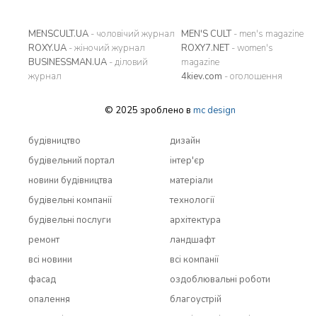
MENSCULT.UA
- чоловічий журнал
MEN'S CULT
- men's magazine
ROXY.UA
- жіночий журнал
ROXY7.NET
- women's
BUSINESSMAN.UA
- діловий
magazine
журнал
4kiev.com
- оголошення
© 2025 зроблено в
mc design
будівництво
дизайн
будівельний портал
інтер'єр
новини будівництва
матеріали
будівельні компанії
технології
будівельні послуги
архітектура
ремонт
ландшафт
всi новини
всi компанії
фасад
оздоблювальні роботи
опалення
благоустрій