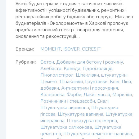
Якісні будматеріали є одним з ключових чинників
ефективності і успішності будівельних, ремонтних і
реставраційних робіт у будинку або споруді. Магазин
будматеріалів «Околоремонта» в Харкові пропонує
придбати основний спектр товарів для зведення,
оновлення та реконструкції…
Бренди:
МОМЕНТ
,
ISOVER
,
CERESIT
Рубрики:
Бетон
,
Добавки для бетону і розчину
,
Алебастр
,
Крейда
,
Гідроізоляція
,
Пінополістирол
,
Шпаклівки, штукатурки
,
Цемент
,
Шпаклівки
,
Грунтовки
,
Клеї
,
Піни,
добавки
,
Антисептики і просочення
,
Колеровка
,
Фарби
,
Лаки і масла
,
Морилки
,
Розчинники і спецзасоби
,
Емалі
,
Штукатурка акрилова
,
Штукатурка
гіпсова
,
Штукатурка вапняна
,
Штукатурка
мінеральна
,
Штукатурка полімерна
,
Штукатурка силіконова
,
Штукатурка
цементна
,
Штукатурка цементно-вапняна
,