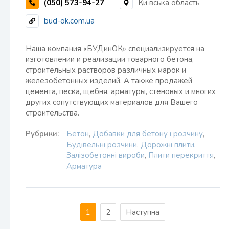
(050) 573-94-27
Київська область
bud-ok.com.ua
Наша компания «БУДинОК» специализируется на
изготовлении и реализации товарного бетона,
строительных растворов различных марок и
железобетонных изделий. А также продажей
цемента, песка, щебня, арматуры, стеновых и многих
других сопутствующих материалов для Вашего
строительства.
Рубрики:
Бетон
,
Добавки для бетону і розчину
,
Будівельні розчини
,
Дорожні плити
,
Залізобетонні вироби
,
Плити перекриття
,
Арматура
1
2
Наступна