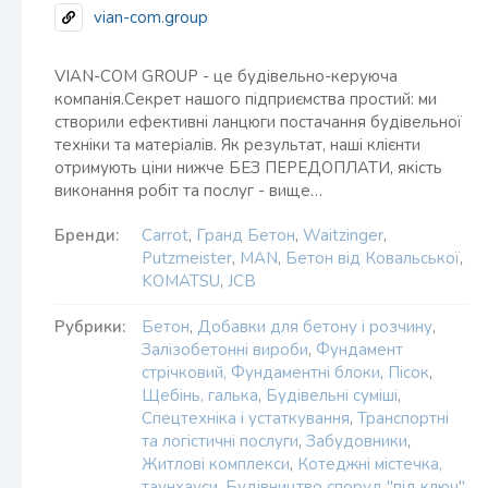
vian-com.group
VIAN-COM GROUP - це будівельно-керуюча
компанія.Секрет нашого підприємства простий: ми
створили ефективні ланцюги постачання будівельної
техніки та матеріалів. Як результат, наші клієнти
отримують ціни нижче БЕЗ ПЕРЕДОПЛАТИ, якість
виконання робіт та послуг - вище…
Бренди:
Carrot
,
Гранд Бетон
,
Waitzinger
,
Putzmeister
,
MAN
,
Бетон від Ковальської
,
KOMATSU
,
JCB
Рубрики:
Бетон
,
Добавки для бетону і розчину
,
Залізобетонні вироби
,
Фундамент
стрічковий, Фундаментні блоки
,
Пісок
,
Щебінь, галька
,
Будівельні суміші
,
Спецтехніка і устаткування
,
Транспортні
та логістичні послуги
,
Забудовники
,
Житлові комплекси
,
Котеджні містечка,
таунхауси
,
Будівництво споруд "під ключ"
,