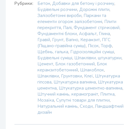
Рубрики:
Бетон
,
Добавки для бетону і розчину
,
Будівельні розчини
,
Дорожні плити
,
Залізобетонні вироби
,
Паркани та
елементи огорож залізобетонні
,
Плити
перекриття
,
Палі
,
Фундамент стрічковий,
Фундаментні блоки
,
Асфальт
,
Глина
,
Гравій
,
Грунт
,
Вапно
,
Керамзит
,
ПГС
(Піщано-гравійна суміш)
,
Пісок
,
Торф
,
Щебінь, галька
,
Гідроізоляційні суміші
,
Будівельні суміші
,
Шпаклівки, штукатурки
,
Цемент
,
Блок газобетонний
,
Блок
керамзитобетонний
,
Шлакоблок
,
Шпаклівки
,
Грунтовки
,
Клеї
,
Штукатурка
гіпсова
,
Штукатурка вапняна
,
Штукатурка
цементна
,
Штукатурка цементно-вапняна
,
Штучний камінь, керамограніт
,
Плитка
,
Мозаїка
,
Супутні товари для плитки
,
Натуральний камінь
,
Сходи
,
Ландшафтний
дизайн