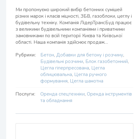
Ми пропонуємо широкий вибір бетонних сумішей
різних марок і класів міцності, ЗБВ, газоблоки, цеглу і
будівельну техніку. Компанія ЛідерТрансБуд працює
з великими будівельними компаніями і приватними
замовниками по всій території Києва та Київської
області. Наша компанія здійснює продаж…
Рубрики:
Бетон
,
Добавки для бетону і розчину
,
Будівельні розчини
,
Блок газобетонний
,
Цегла гіперпресована
,
Цегла
облицювальна
,
Цегла ручного
формування
,
Цегла шамотна
Послуги:
Оренда спецтехніки
,
Оренда інструментів
та обладнання