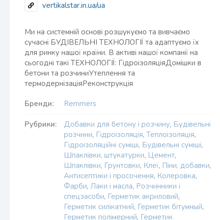
vertikalstar.in.ua/ua
Ми на системній основі розшукуємо та вивчаємо
сучасні БУДІВЕЛЬНІ ТЕХНОЛОГІЇ та адаптуємо їх
для ринку нашої країни. В активі нашої компанії на
сьогодні такі ТЕХНОЛОГІЇ: ГідроізоляціяДомішки в
бетони та розчиниУтеплення та
термодернізаціяРеконструкція
Бренди:
Remmers
Рубрики:
Добавки для бетону і розчину
,
Будівельні
розчини
,
Гідроізоляція
,
Теплоізоляція
,
Гідроізоляційні суміші
,
Будівельні суміші
,
Шпаклівки, штукатурки
,
Цемент
,
Шпаклівки
,
Грунтовки
,
Клеї
,
Піни, добавки
,
Антисептики і просочення
,
Колеровка
,
Фарби
,
Лаки і масла
,
Розчинники і
спецзасоби
,
Герметик акриловий
,
Герметик силікатний
,
Герметик бітумный
,
Герметик полімерний
,
Герметик