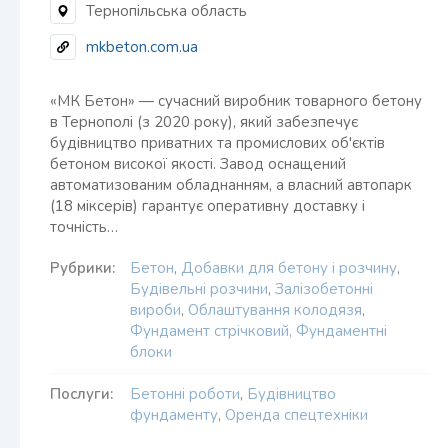
Тернопільська область
mkbeton.com.ua
«МК Бетон» — сучасний виробник товарного бетону
в Тернополі (з 2020 року), який забезпечує
будівництво приватних та промислових об'єктів
бетоном високої якості. Завод оснащений
автоматизованим обладнанням, а власний автопарк
(18 міксерів) гарантує оперативну доставку і
точність…
Рубрики:
Бетон
,
Добавки для бетону і розчину
,
Будівельні розчини
,
Залізобетонні
вироби
,
Облаштування колодязя
,
Фундамент стрічковий, Фундаментні
блоки
Послуги:
Бетонні роботи
,
Будівництво
фундаменту
,
Оренда спецтехніки