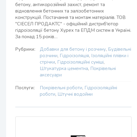
бетону, антикорозійний захист, ремонт та
відновлення бетонних та залізобетонних
конструкцій. Постачання та монтаж матеріалів. ТОВ
"СІЕСЕЛ ПРОДАКТС" - офіційний дистриб'ютор
гідроізоляції бетону Xypex та ЕПДМ систем в Україні.
За понад 15 років…
Рубрики:
Добавки для бетону і розчину
,
Будівельні
розчини
,
Гідроізоляція
,
Ізоляційні плівки і
стрічки
,
Гідроізоляційні суміші
,
Штукатурка цементна
,
Покрівельні
аксесуари
Послуги:
Покрівельні роботи
,
Гідроізоляційні
роботи
,
Штучні водойми