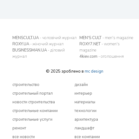
MENSCULT.UA
- чоловічий журнал
MEN'S CULT
- men's magazine
ROXY.UA
- жіночий журнал
ROXY7.NET
- women's
BUSINESSMAN.UA
- діловий
magazine
журнал
4kiev.com
- оголошення
© 2025 зроблено в
mc design
строительство
дизайн
строительный портал
интерьер
новости строительства
материалы
строительные компании
технологии
строительные услуги
архитектура
ремонт
ландшафт
все новости
все компании