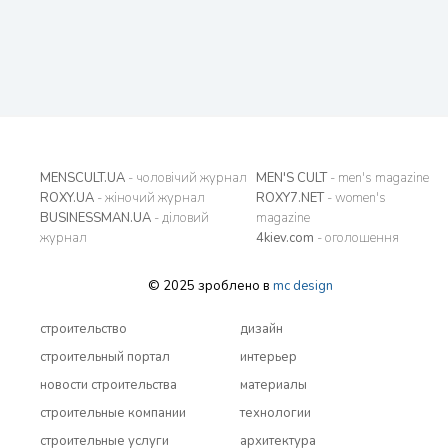
MENSCULT.UA
- чоловічий журнал
MEN'S CULT
- men's magazine
ROXY.UA
- жіночий журнал
ROXY7.NET
- women's
BUSINESSMAN.UA
- діловий
magazine
журнал
4kiev.com
- оголошення
© 2025 зроблено в
mc design
строительство
дизайн
строительный портал
интерьер
новости строительства
материалы
строительные компании
технологии
строительные услуги
архитектура