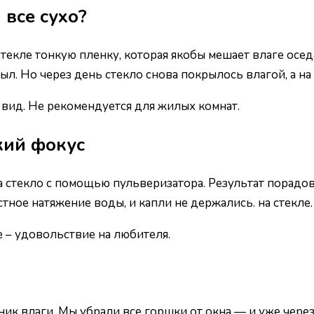
 все сухо?
стекле тонкую пленку, которая якобы мешает влаге осед
был. Но через день стекло снова покрылось влагой, а 
 вид. Не рекомендуется для жилых комнат.
кий фокус
на стекло с помощью пульверизатора. Результат порад
ное натяжение воды, и капли не держались. на стекле.
е – удовольствие на любителя.
ник влаги. Мы убрали все горшки от окна — и уже чере