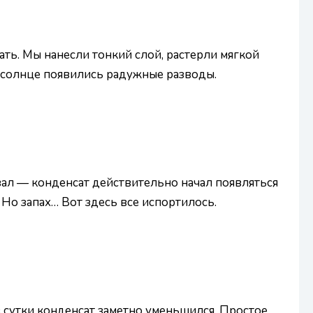
ать. Мы нанесли тонкий слой, растерли мягкой
на солнце появились радужные разводы.
овал — конденсат действительно начал появляться
 Но запах… Вот здесь все испортилось.
з сутки конденсат заметно уменьшился. Простое