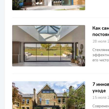
Как са
постоя
28 июля
Стеклянн
эффектно
его чист
7 инно
уходе
15 июля
Современ