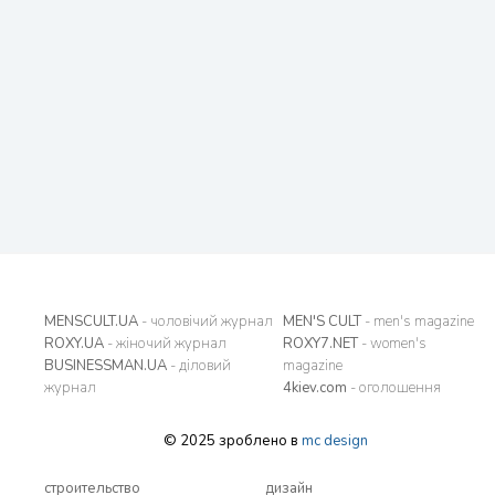
MENSCULT.UA
- чоловічий журнал
MEN'S CULT
- men's magazine
ROXY.UA
- жіночий журнал
ROXY7.NET
- women's
BUSINESSMAN.UA
- діловий
magazine
журнал
4kiev.com
- оголошення
© 2025 зроблено в
mc design
строительство
дизайн