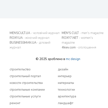
MENSCULT.UA
- чоловічий журнал
MEN'S CULT
- men's magazine
ROXY.UA
- жіночий журнал
ROXY7.NET
- women's
BUSINESSMAN.UA
- діловий
magazine
журнал
4kiev.com
- оголошення
© 2025 зроблено в
mc design
строительство
дизайн
строительный портал
интерьер
новости строительства
материалы
строительные компании
технологии
строительные услуги
архитектура
ремонт
ландшафт