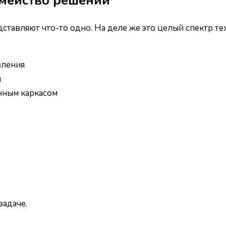
емейство решений
дставляют что-то одно. На деле же это целый спектр те
вления
и
нным каркасом
задаче.