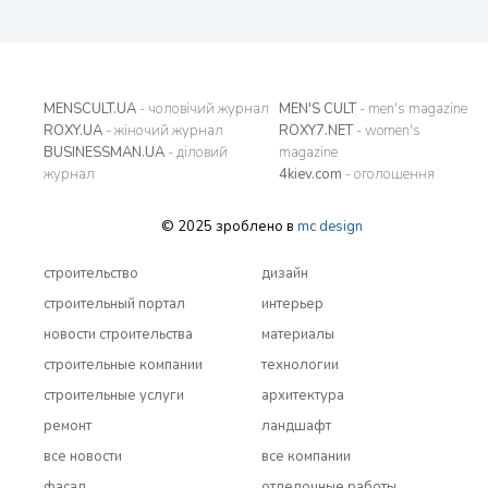
MENSCULT.UA
- чоловічий журнал
MEN'S CULT
- men's magazine
ROXY.UA
- жіночий журнал
ROXY7.NET
- women's
BUSINESSMAN.UA
- діловий
magazine
журнал
4kiev.com
- оголошення
© 2025 зроблено в
mc design
строительство
дизайн
строительный портал
интерьер
новости строительства
материалы
строительные компании
технологии
строительные услуги
архитектура
ремонт
ландшафт
все новости
все компании
фасад
отделочные работы