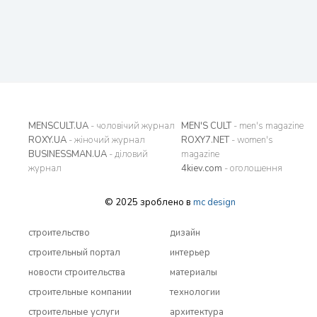
MENSCULT.UA
- чоловічий журнал
MEN'S CULT
- men's magazine
ROXY.UA
- жіночий журнал
ROXY7.NET
- women's
BUSINESSMAN.UA
- діловий
magazine
журнал
4kiev.com
- оголошення
© 2025 зроблено в
mc design
строительство
дизайн
строительный портал
интерьер
новости строительства
материалы
строительные компании
технологии
строительные услуги
архитектура