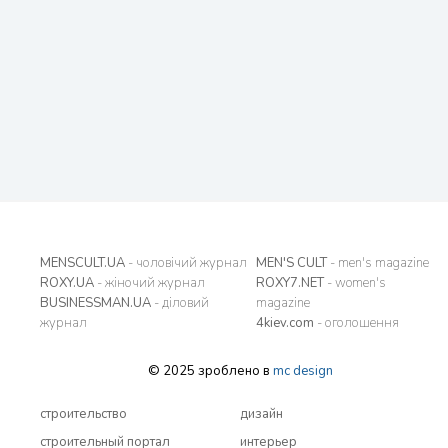
MENSCULT.UA
- чоловічий журнал
MEN'S CULT
- men's magazine
ROXY.UA
- жіночий журнал
ROXY7.NET
- women's
BUSINESSMAN.UA
- діловий
magazine
журнал
4kiev.com
- оголошення
© 2025 зроблено в
mc design
строительство
дизайн
строительный портал
интерьер