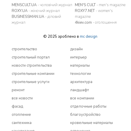
MENSCULT.UA
- чоловічий журнал
MEN'S CULT
- men's magazine
ROXY.UA
- жіночий журнал
ROXY7.NET
- women's
BUSINESSMAN.UA
- діловий
magazine
журнал
4kiev.com
- оголошення
© 2025 зроблено в
mc design
строительство
дизайн
строительный портал
интерьер
новости строительства
материалы
строительные компании
технологии
строительные услуги
архитектура
ремонт
ландшафт
все новости
все компании
фасад
отделочные работы
отопление
благоустройство
сантехника
кровельные материалы