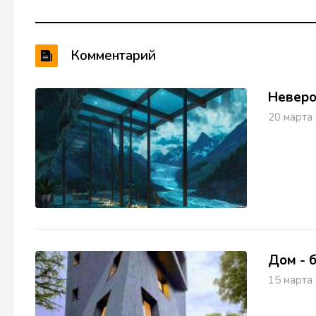
Комментарий
Неверо
20 март
Дом - 
15 март