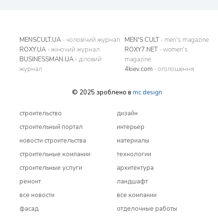
MENSCULT.UA
- чоловічий журнал
MEN'S CULT
- men's magazine
ROXY.UA
- жіночий журнал
ROXY7.NET
- women's
BUSINESSMAN.UA
- діловий
magazine
журнал
4kiev.com
- оголошення
© 2025 зроблено в
mc design
строительство
дизайн
строительный портал
интерьер
новости строительства
материалы
строительные компании
технологии
строительные услуги
архитектура
ремонт
ландшафт
все новости
все компании
фасад
отделочные работы