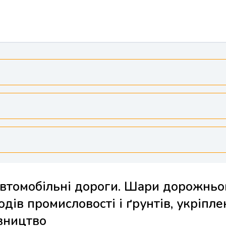
Автомобільні дороги. Шари дорожньо
ходів промисловості і ґрунтів, укріпл
вництво