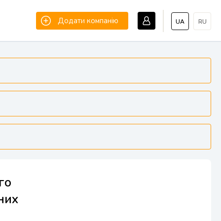
Додати компанію
UA
RU
го
ених