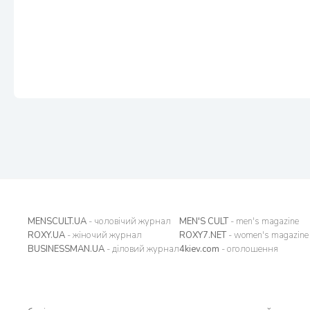
MENSCULT.UA
- чоловічий журнал
MEN'S CULT
- men's magazine
ROXY.UA
- жіночий журнал
ROXY7.NET
- women's magazine
BUSINESSMAN.UA
- діловий журнал
4kiev.com
- оголошення