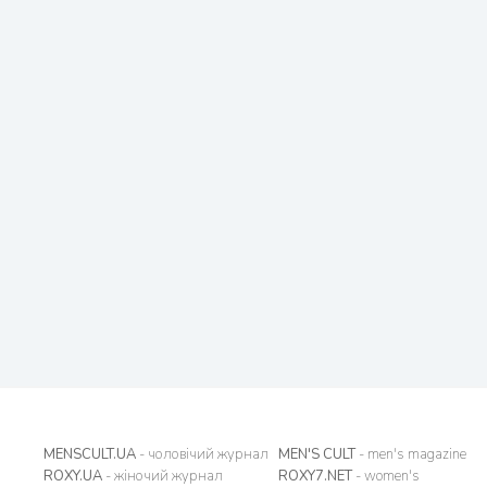
MENSCULT.UA
- чоловічий журнал
MEN'S CULT
- men's magazine
ROXY.UA
- жіночий журнал
ROXY7.NET
- women's