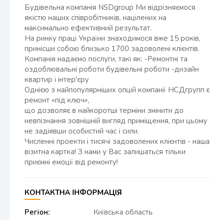
Будівельна компанія NSDgroup Ми відрізняємося
якістю наших співробітників, націлених на
максимально ефективний результат.
На ринку праці України знаходимося вже 15 років,
принісши собою близько 1700 задоволені клієнтів.
Компанія надаємо послуги, такі як: -Ремонтні та
оздоблювальні роботи будівельні роботи -дизайн
квартир і інтер'єру
Однією з найпопулярніших опцій компанії НСДгрупп є
ремонт «під ключ»,
що дозволяє в найкоротші терміни змінити до
невпізнання зовнішній вигляд приміщення, при цьому
не задіявши особистий час і сили.
Численні проекти і тисячі задоволених клієнтів - наша
візитна картка! З нами у Вас залишаться тільки
приємні емоції від ремонту!
КОНТАКТНА ІНФОРМАЦІЯ
Регіон:
Київська область