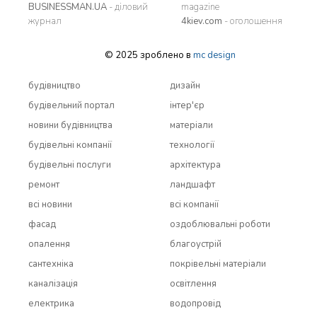
BUSINESSMAN.UA
- діловий
magazine
журнал
4kiev.com
- оголошення
© 2025 зроблено в
mc design
будівництво
дизайн
будівельний портал
інтер'єр
новини будівництва
матеріали
будівельні компанії
технології
будівельні послуги
архітектура
ремонт
ландшафт
всi новини
всi компанії
фасад
оздоблювальні роботи
опалення
благоустрій
сантехніка
покрівельні матеріали
каналізація
освітлення
електрика
водопровід