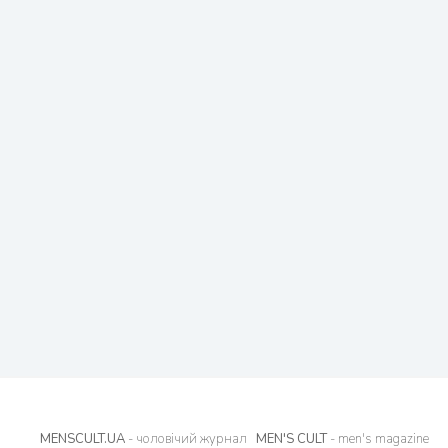
MENSCULT.UA
- чоловічий журнал
MEN'S CULT
- men's magazine