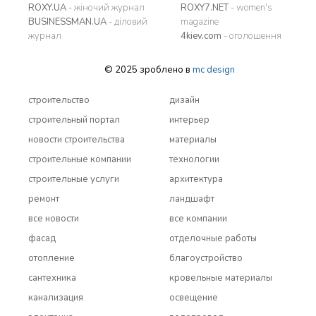
ROXY.UA
- жіночий журнал
ROXY7.NET
- women's
BUSINESSMAN.UA
- діловий
magazine
журнал
4kiev.com
- оголошення
© 2025 зроблено в
mc design
строительство
дизайн
строительный портал
интерьер
новости строительства
материалы
строительные компании
технологии
строительные услуги
архитектура
ремонт
ландшафт
все новости
все компании
фасад
отделочные работы
отопление
благоустройство
сантехника
кровельные материалы
канализация
освещение