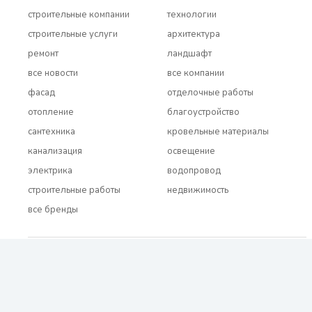
строительные компании
технологии
строительные услуги
архитектура
ремонт
ландшафт
все новости
все компании
фасад
отделочные работы
отопление
благоустройство
сантехника
кровельные материалы
канализация
освещение
электрика
водопровод
строительные работы
недвижимость
все бренды
2021 - 2026 © BUDUEMO.COM Все права защищены.
О проекте
Реклама и сотрудничество