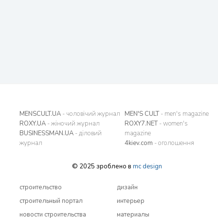
MENSCULT.UA
- чоловічий журнал
MEN'S CULT
- men's magazine
ROXY.UA
- жіночий журнал
ROXY7.NET
- women's
BUSINESSMAN.UA
- діловий
magazine
журнал
4kiev.com
- оголошення
© 2025 зроблено в
mc design
строительство
дизайн
строительный портал
интерьер
новости строительства
материалы