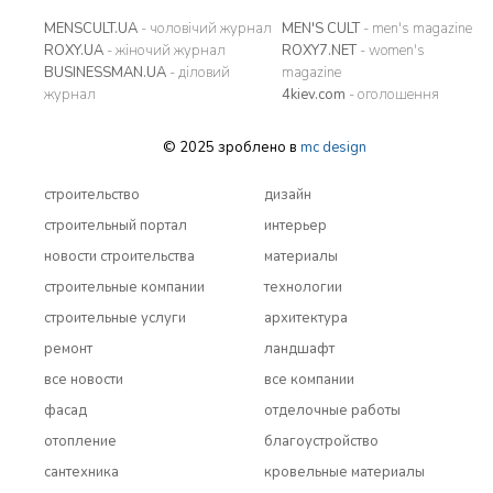
MENSCULT.UA
- чоловічий журнал
MEN'S CULT
- men's magazine
ROXY.UA
- жіночий журнал
ROXY7.NET
- women's
BUSINESSMAN.UA
- діловий
magazine
журнал
4kiev.com
- оголошення
© 2025 зроблено в
mc design
строительство
дизайн
строительный портал
интерьер
новости строительства
материалы
строительные компании
технологии
строительные услуги
архитектура
ремонт
ландшафт
все новости
все компании
фасад
отделочные работы
отопление
благоустройство
сантехника
кровельные материалы