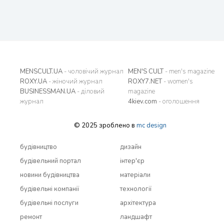
MENSCULT.UA
- чоловічий журнал
MEN'S CULT
- men's magazine
ROXY.UA
- жіночий журнал
ROXY7.NET
- women's
BUSINESSMAN.UA
- діловий
magazine
журнал
4kiev.com
- оголошення
© 2025 зроблено в
mc design
будівництво
дизайн
будівельний портал
інтер'єр
новини будівництва
матеріали
будівельні компанії
технології
будівельні послуги
архітектура
ремонт
ландшафт