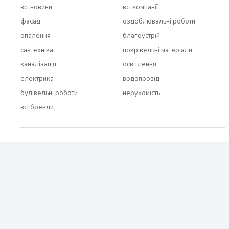
всi новини
всi компанії
фасад
оздоблювальні роботи
опалення
благоустрій
сантехніка
покрівельні матеріали
каналізація
освітлення
електрика
водопровід
будівельні роботи
нерухомість
всi бренди
2021 - 2026 © BUDUEMO.COM Всі права захищені.
Про проект
Реклама і співробітництво
Контакти