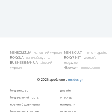
MENSCULT.UA
- чоловічий журнал
MEN'S CULT
- men's magazine
ROXY.UA
- жіночий журнал
ROXY7.NET
- women's
BUSINESSMAN.UA
- діловий
magazine
журнал
4kiev.com
- оголошення
© 2025 зроблено в
mc design
будівництво
дизайн
будівельний портал
інтер'єр
новини будівництва
матеріали
будівельні компанії
технології