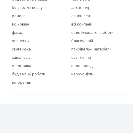
будівельні послуги
архітектура
ремонт
ландшафт
всi новини
всi компанії
фасад
оздоблювальні роботи
опалення
благоустрій
сантехніка
покрівельні матеріали
каналізація
освітлення
електрика
водопровід
будівельні роботи
нерухомість
всi бренди
2021 - 2026 © BUDUEMO.COM Всі права захищені.
Про проект
Реклама і співробітництво
Контакти