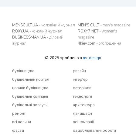
MENSCULT.UA
- чоловічий журнал
MEN'S CULT
- men's magazine
ROXY.UA
- жіночий журнал
ROXY7.NET
- women's
BUSINESSMAN.UA
- діловий
magazine
журнал
4kiev.com
- оголошення
© 2025 зроблено в
mc design
будівництво
дизайн
будівельний портал
інтер'єр
новини будівництва
матеріали
будівельні компанії
технології
будівельні послуги
архітектура
ремонт
ландшафт
всi новини
всi компанії
фасад
оздоблювальні роботи