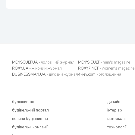
MENSCULT.UA
- чоловічий журнал
MEN'S CULT
- men's magazine
ROXY.UA
- жіночий журнал
ROXY7.NET
- women's magazine
BUSINESSMAN.UA
- діловий журнал
4kiev.com
- оголошення
будівництво
дизайн
будівельний портал
інтер'єр
новини будівництва
матеріали
будівельні компанії
технології