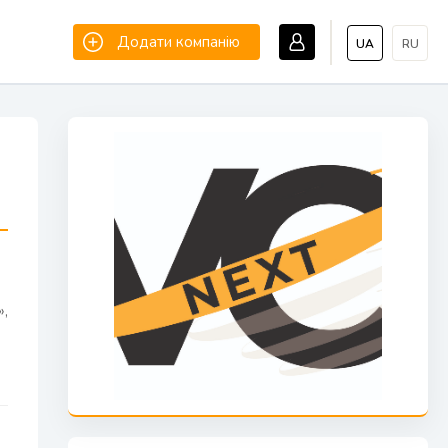
Додати компанію
UA
RU
»,