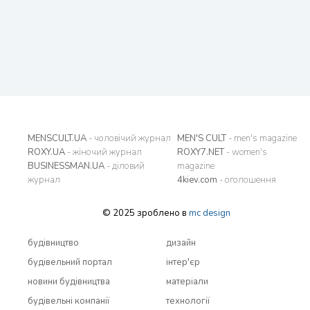
MENSCULT.UA
- чоловічий журнал
MEN'S CULT
- men's magazine
ROXY.UA
- жіночий журнал
ROXY7.NET
- women's
BUSINESSMAN.UA
- діловий
magazine
журнал
4kiev.com
- оголошення
© 2025 зроблено в
mc design
будівництво
дизайн
будівельний портал
інтер'єр
новини будівництва
матеріали
будівельні компанії
технології