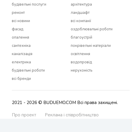
будівельні послуги
архітектура
ремонт
ландшафт
всi новини
всi компанії
фасад
оздоблювальні роботи
опалення
благоустрій
сантехніка
покрівельні матеріали
каналізація
освітлення
електрика
водопровід
будівельні роботи
нерухомість
всi бренди
2021 - 2026 © BUDUEMO.COM Всі права захищені.
Про проект
Реклама і співробітництво
Контакти