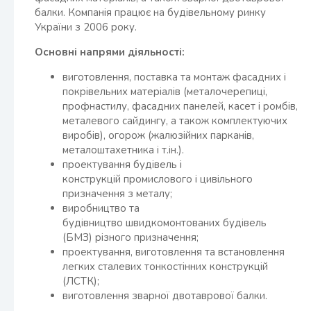
балки. Компанія працює на будівельному ринку
України з 2006 року.
Основні напрями діяльності:
виготовлення, поставка та монтаж фасадних і
покрівельних матеріалів (металочерепиці,
профнастилу, фасадних панелей, касет і ромбів,
металевого сайдингу, а також комплектуючих
виробів), огорож (жалюзійних парканів,
металоштахетника і т.ін.).
проектування будівель і
конструкцій промислового і цивільного
призначення з металу;
виробництво та
будівництво швидкомонтованих будівель
(БМЗ) різного призначення;
проектування, виготовлення та встановлення
легких сталевих тонкостінних конструкцій
(ЛСТК);
виготовлення зварної двотаврової балки.