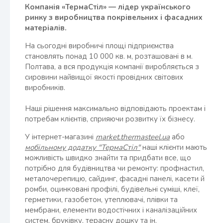
Компанія «ТермаСтіл» — лідер українського
ринку з виробництва покрівельних і фасадних
матеріалів.
На сьогодні виробничі площі підприємства
становлять понад 10 000 кв. м, розташовані в м.
Полтава, а вся продукція компанії виробляється з
сировини найвищої якості провідних світових
виробників.
Наші рішення максимально відповідають проектам і
потребам клієнтів, сприяючи розвитку їх бізнесу.
У інтернет-магазині
market.thermasteel.ua
або
мобільному додатку "ТермаСтіл"
наші клієнти мають
можливість швидко знайти та придбати все, що
потрібно для будівництва чи ремонту: профнастил,
металочерепицю, сайдинг, фасадні панелі, касети й
ромби, оцинковані профілі, будівельні суміші, клеї,
герметики, газобетон, утеплювачі, плівки та
мембрани, елементи водостічних і каналізаційних
систем, бруківку, терасну дошку та ін.